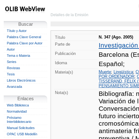
Detalles de la Emisión
Buscar
Título y Autor
N. 347 (Ago. 2005)
Palabra Clave General
Título
Palabra Clave por Autor
Investigación
Parte de
Autor
Barcelona (Es
Publicación
Tema o Materia
Series
Español;
Idioma
Revistas
Muerte
;
Lingüística
;
C
Materia(s)
Tesis
POR ORDENADOR
;
Libros Electrónicos
TISSERAND, FÉLIX (
PENSAMIENTO SIM
Avanzada
Bibliografía: 
Nota(s)
Enlaces
Variación de 
Web Biblioteca
Conversación 
Normatividad
futuro incier
Préstamo
Interbibliotecario
cromosómica 
Manual Solicitudes
antimateria f
OPAC USB Medellín
preventiva / M