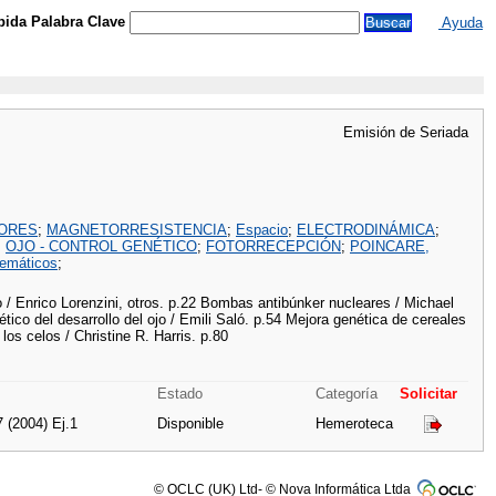
ida Palabra Clave
Ayuda
Emisión de Seriada
ORES
;
MAGNETORRESISTENCIA
;
Espacio
;
ELECTRODINÁMICA
;
;
OJO - CONTROL GENÉTICO
;
FOTORRECEPCIÓN
;
POINCARE,
emáticos
;
/ Enrico Lorenzini, otros. p.22 Bombas antibúnker nucleares / Michael
tico del desarrollo del ojo / Emili Saló. p.54 Mejora genética de cereales
los celos / Christine R. Harris. p.80
Estado
Categoría
Solicitar
7 (2004) Ej.1
Disponible
Hemeroteca
© OCLC (UK) Ltd- © Nova Informática Ltda