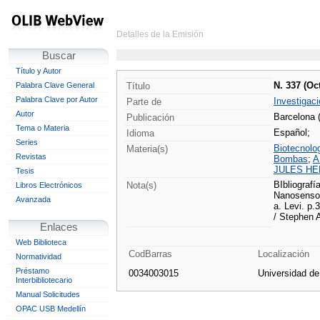
Detalles de la Emisión
Buscar
Título y Autor
N. 337 (Oc
Palabra Clave General
Título
Palabra Clave por Autor
Investigaci
Parte de
Autor
Barcelona 
Publicación
Tema o Materia
Español;
Idioma
Series
Biotecnolo
Materia(s)
Revistas
Bombas
;
A
JULES HEN
Tesis
BIbliografía
Nota(s)
Libros Electrónicos
Nanosensor
Avanzada
a. Levi. p.
/ Stephen A
Enlaces
Web Biblioteca
CodBarras
Localización
Normatividad
Préstamo
0034003015
Universidad d
Interbibliotecario
Manual Solicitudes
OPAC USB Medellín