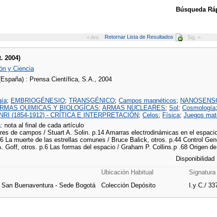
Búsqueda Ráp
Retornar Lista de Resultados
< Ant.
Sig. >
t. 2004)
ón y Ciencia
(España) : Prensa Científica, S.A., 2004
gía
;
EMBRIOGÉNESIO
;
TRANSGÉNICO
;
Campos magnéticos
;
NANOSENS
RMAS QUIMICAS Y BIOLOGÍCAS
;
ARMAS NUCLEARES
;
Sol
;
Cosmología
RI (1854-1912) - CRÍTICA E INTERPRETACIÓN
;
Celos
;
Física
;
Juegos mat
: nota al final de cada artículo
es de campos / Stuart A. Solin. p.14 Amarras electrodinámicas en el espacio 
36 La muerte de las estrellas comunes / Bruce Balick, otros. p.44 Control Gené
. Goff, otros. p.6 Las formas del espacio / Graham P. Collins.p .68 Origen de 
Disponibilidad
Ubicación Habitual
Signatura
e San Buenaventura - Sede Bogotá
Colección Depósito
I.y C./ 33