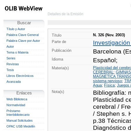
Detalles de la Emisión
Buscar
Título y Autor
N. 326 (Nov. 2003)
Palabra Clave General
Título
Palabra Clave por Autor
Investigación
Parte de
Autor
Barcelona (Es
Publicación
Tema o Materia
Series
Español;
Idioma
Revistas
Plasticidad del cerebr
Materia(s)
Tesis
CEREBRAL
;
GIMNAS
Libros Electrónicos
MAGNETICA TRANSC
sistema nervioso
;
TR
Avanzada
Agua
;
Física
;
Juegos 
Bibliografía: 
Nota(s)
Enlaces
Plasticidad c
Web Biblioteca
Normatividad
cerebral / Fr
Préstamo
/ Stephen s. 
Interbibliotecario
p.38 Técnicas
Manual Solicitudes
Diagnóstico 
OPAC USB Medellín