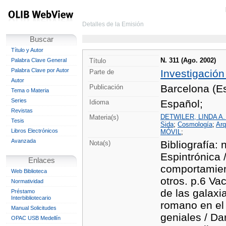
Detalles de la Emisión
Buscar
Título y Autor
N. 311 (Ago. 2002)
Palabra Clave General
Título
Palabra Clave por Autor
Investigación
Parte de
Autor
Barcelona (Es
Publicación
Tema o Materia
Series
Español;
Idioma
Revistas
DETWILER, LINDA A.
Materia(s)
Tesis
Sida
;
Cosmología
;
Arq
Libros Electrónicos
MÓVIL
;
Avanzada
Bibliografía: 
Nota(s)
Espintrónica 
Enlaces
comportamien
Web Biblioteca
otros. p.6 Vac
Normatividad
de las galaxi
Préstamo
Interbibliotecario
romano en el 
Manual Solicitudes
geniales / Dar
OPAC USB Medellín