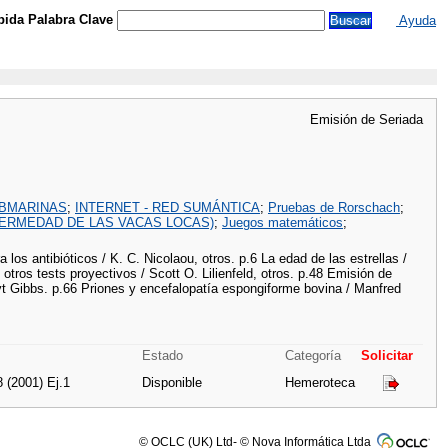
ida Palabra Clave
Ayuda
Emisión de Seriada
BMARINAS
;
INTERNET - RED SUMÁNTICA
;
Pruebas de Rorschach
;
ERMEDAD DE LAS VACAS LOCAS)
;
Juegos matemáticos
;
os antibióticos / K. C. Nicolaou, otros. p.6 La edad de las estrellas /
tros tests proyectivos / Scott O. Lilienfeld, otros. p.48 Emisión de
yt Gibbs. p.66 Priones y encefalopatía espongiforme bovina / Manfred
Estado
Categoría
Solicitar
8 (2001) Ej.1
Disponible
Hemeroteca
© OCLC (UK) Ltd- © Nova Informática Ltda