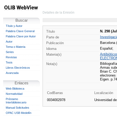
Detalles de la Emisión
Buscar
Título y Autor
N. 298 (Jul
Palabra Clave General
Título
Palabra Clave por Autor
Investigaci
Parte de
Autor
Barcelona 
Publicación
Tema o Materia
Español;
Idioma
Series
Antibiótico
Materia(s)
Revistas
ELECTRO
Tesis
Bibliografía
Nota(s)
Armas subma
Libros Electrónicos
Brian C. Ch
Avanzada
electrones
Eigen. p.7
Enlaces
Web Biblioteca
CodBarras
Localización
Normatividad
Préstamo
0034002978
Universidad d
Interbibliotecario
Manual Solicitudes
OPAC USB Medellín