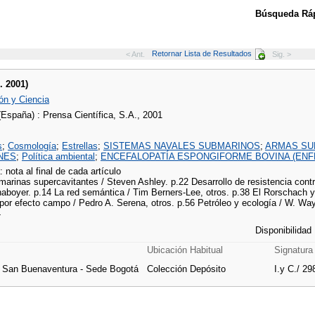
Búsqueda Ráp
Retornar Lista de Resultados
< Ant.
Sig. >
. 2001)
ón y Ciencia
(España) : Prensa Científica, S.A., 2001
s
;
Cosmología
;
Estrellas
;
SISTEMAS NAVALES SUBMARINOS
;
ARMAS SU
NES
;
Política ambiental
;
ENCEFALOPATÍA ESPONGIFORME BOVINA (ENF
: nota al final de cada artículo
rinas supercavitantes / Steven Ashley. p.22 Desarrollo de resistencia contra l
aboyer. p.14 La red semántica / Tim Berners-Lee, otros. p.38 El Rorschach y o
 por efecto campo / Pedro A. Serena, otros. p.56 Petróleo y ecología / W. Wa
4
Disponibilidad
Ubicación Habitual
Signatura
e San Buenaventura - Sede Bogotá
Colección Depósito
I.y C./ 29