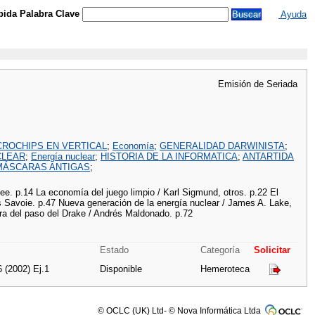
ida Palabra Clave
Ayuda
Emisión de Seriada
CROCHIPS EN VERTICAL
;
Economía
;
GENERALIDAD DARWINISTA
;
CLEAR
;
Energía nuclear
;
HISTORIA DE LA INFORMATICA
;
ANTARTIDA
MÁSCARAS ANTIGAS
;
Lee. p.14 La economía del juego limpio / Karl Sigmund, otros. p.22 El
is Savoie. p.47 Nueva generación de la energía nuclear / James A. Lake,
tura del paso del Drake / Andrés Maldonado. p.72
Estado
Categoría
Solicitar
6 (2002) Ej.1
Disponible
Hemeroteca
© OCLC (UK) Ltd- © Nova Informática Ltda