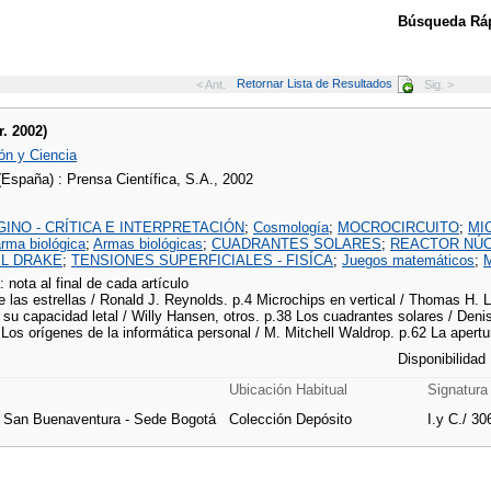
Búsqueda Ráp
Retornar Lista de Resultados
< Ant.
Sig. >
r. 2002)
ón y Ciencia
(España) : Prensa Científica, S.A., 2002
GINO - CRÍTICA E INTERPRETACIÓN
;
Cosmología
;
MOCROCIRCUITO
;
MI
rma biológica
;
Armas biológicas
;
CUADRANTES SOLARES
;
REACTOR NÚ
EL DRAKE
;
TENSIONES SUPERFICIALES - FISÍCA
;
Juegos matemáticos
;
: nota al final de cada artículo
e las estrellas / Ronald J. Reynolds. p.4 Microchips en vertical / Thomas H. 
 su capacidad letal / Willy Hansen, otros. p.38 Los cuadrantes solares / Den
 Los orígenes de la informática personal / M. Mitchell Waldrop. p.62 La aper
Disponibilidad
Ubicación Habitual
Signatura
e San Buenaventura - Sede Bogotá
Colección Depósito
I.y C./ 30