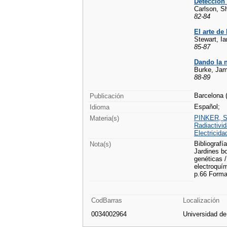
Detección 
Carlson, S
82-84
El arte de
Stewart, Ia
85-87
Dando la 
Burke, Ja
88-89
Barcelona 
Publicación
Español;
Idioma
PINKER, S
Materia(s)
Radiactivi
Electricida
Bibliografía
Nota(s)
Jardines bo
genéticas /
electroquím
p.66 Formac
CodBarras
Localización
0034002964
Universidad d