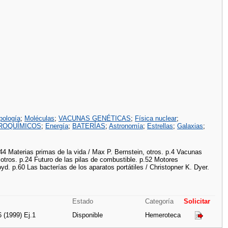
pología
;
Moléculas
;
VACUNAS GENÉTICAS
;
Física nuclear
;
ROQUÍMICOS
;
Energía
;
BATERÍAS
;
Astronomía
;
Estrellas
;
Galaxias
;
44 Materias primas de la vida / Max P. Bernstein, otros. p.4 Vacunas
 otros. p.24 Futuro de las pilas de combustible. p.52 Motores
yd. p.60 Las bacterías de los aparatos portátiles / Christopner K. Dyer.
Estado
Categoría
Solicitar
6 (1999) Ej.1
Disponible
Hemeroteca