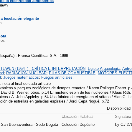
de la electricidad atmosférica
hawn
 la teselación elegante
n
nota
mes
(España) : Prensa Científica, S.A., 1999
TEWEN (1954- ) - CRÍTICA E INTERPRETACIÓN
;
Egipto-Arqueología
;
Antro
dad
;
RADIACION NUCLEAR
;
PILAS DE COMBUSTIBLE
;
MOTORES ELECT
d
;
Juegos matemáticos
;
Fuegos artificiales
;
: nota al final de cada artículo
tánicos y parques zoológicos de tiempos remotos / Karen Polinger Foster. p.
 David B. Weiner, otros. p.14 El misterio espin de los nucleones / Klaus Rith,
icos / A. John Appleby. p.54 Una fábrica de energía en el sótano / Alan C. Llo
ión de estrellas en galaxias espirales / Jordi Cepa Nogué. p.72
Disponibilidad
Ubicación Habitual
Signatura
e San Buenaventura - Sede Bogotá
Colección Depósito
I.y C./ 27