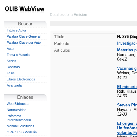
Detalles de la Emisión
Buscar
Título y Autor
N. 276 (Se
Palabra Clave General
Título
Palabra Clave por Autor
Investigaci
Parte de
Autor
Materias p
Artículos
Bernstein, 
Tema o Materia
04-12
Series
Revistas
Vacunas g
Weiner, Da
Tesis
14-22
Libros Electrónicos
Avanzada
El misteri
Rith, Klaus
24-30
Enlaces
Web Biblioteca
Steven Pin
Hayashi, A
Normatividad
32-33
Préstamo
Interbibliotecario
El origen 
Manual Solicitudes
Un fenómen
OPAC USB Medellín
volante; F