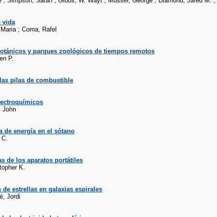
 ; Simpson, Sarah ; Gibbs, W. Wayt ; Musser, George ; Diamond, Jared M. ; 
 vida
 Maria ; Coma, Rafel
botánicos y parques zoológicos de tiempos remotos
en P.
las pilas de combustible
lectroquímicos
. John
a de energía en el sótano
 C.
as de los aparatos portátiles
topher K.
de estrellas en galaxias espirales
, Jordi