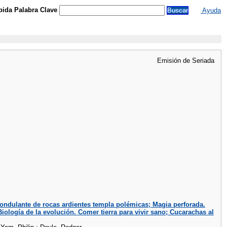
ida Palabra Clave
Ayuda
Emisión de Seriada
 ondulante de rocas ardientes templa polémicas; Magia perforada.
ología de la evolución. Comer tierra para vivir sano; Cucarachas al