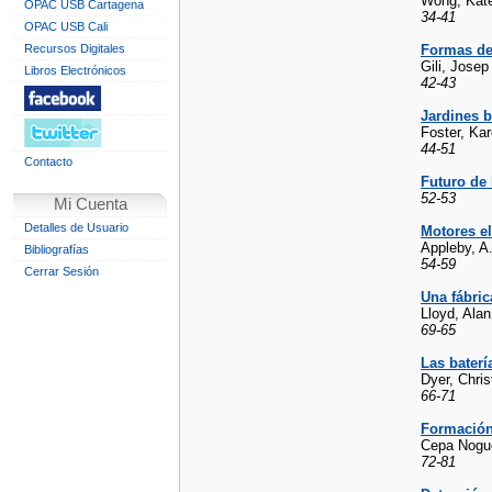
Wong, Kate
OPAC USB Cartagena
34-41
OPAC USB Cali
Recursos Digitales
Formas de
Gili, Josep
Libros Electrónicos
42-43
Jardines 
Foster, Kar
44-51
Contacto
Futuro de 
52-53
Mi Cuenta
Detalles de Usuario
Motores e
Appleby, A
Bibliografías
54-59
Cerrar Sesión
Una fábric
Lloyd, Alan
69-65
Las baterí
Dyer, Chris
66-71
Formación 
Cepa Nogué
72-81