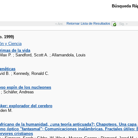
Búsqueda Ráp
Retornar Lista de Resultados
< Ant.
Sig. >
p. 1999)
ón y Ciencia
rimas de la vida
Max P. ; Sandford, Scott A. ; Allamandola, Louis
enéticas
vid B. ; Kennedy, Ronald C.
oso espín de los nucleones
 ; Schäfer, Andreas
ker: explorador del cerebro
lden M.
africano de la humanidad, ¿una teoría anticuada?; Chapoteos. Una capa
o óptico "fantasmal"; Comunicaciones inalámbricas. Fractales útiles; Bi
ervores cristianos