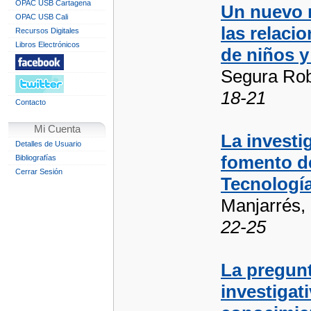
OPAC USB Cartagena
Un nuevo 
OPAC USB Cali
las relaci
Recursos Digitales
Libros Electrónicos
de niños y
Segura Rob
18-21
Contacto
Mi Cuenta
La investi
Detalles de Usuario
fomento de
Bibliografías
Cerrar Sesión
Tecnología
Manjarrés,
22-25
La pregunt
investigat