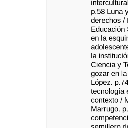
intercultur
p.58 Luna 
derechos / 
Educación S
en la esqui
adolescente
la instituc
Ciencia y T
gozar en l
López. p.74
tecnología 
contexto / 
Marrugo. p.
competencia
semillero d