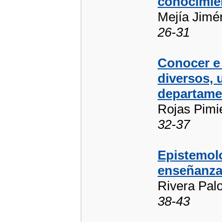
conocimie
Mejía Jimé
26-31
Conocer e 
diversos, 
departame
Rojas Pimie
32-37
Epistemolo
enseñanz
Rivera Pal
38-43