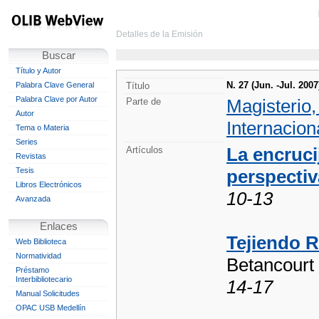
Detalles de la Emisión
Buscar
Título y Autor
N. 27 (Jun. -Jul. 2007
Palabra Clave General
Título
Palabra Clave por Autor
Magisterio
Parte de
Autor
Internacion
Tema o Materia
Series
La encruci
Artículos
Revistas
Tesis
perspectiv
Libros Electrónicos
10-13
Avanzada
Enlaces
Tejiendo 
Web Biblioteca
Normatividad
Betancourt 
Préstamo
Interbibliotecario
14-17
Manual Solicitudes
OPAC USB Medellín