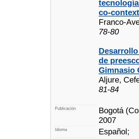
tecnología
co-contex
Franco-Avel
78-80
Desarrollo
de preescol
Gimnasio 
Aljure, Cef
81-84
Bogotá (Col
Publicación
2007
Español;
Idioma