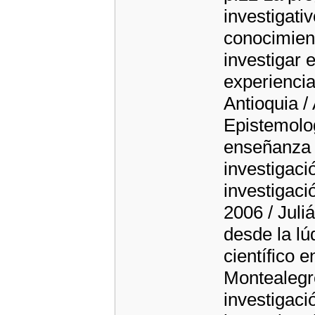
investigati
conocimien
investigar 
experienci
Antioquia /
Epistemolog
enseñanza 
investigaci
investigaci
2006 / Juli
desde la lúd
científico e
Montealegr
investigaci