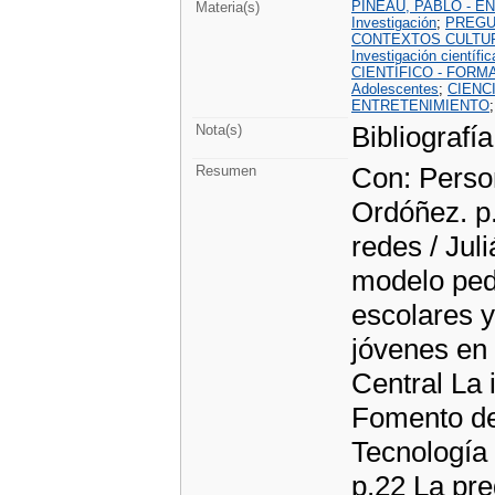
PINEAU, PABLO - E
Materia(s)
Investigación
;
PREGU
CONTEXTOS CULTU
Investigación científic
CIENTÍFICO - FORM
Adolescentes
;
CIENC
ENTRETENIMIENTO
Bibliografía
Nota(s)
Con: Person
Resumen
Ordóñez. p
redes / Jul
modelo ped
escolares y
jóvenes en 
Central La 
Fomento de 
Tecnología 
p.22 La pre