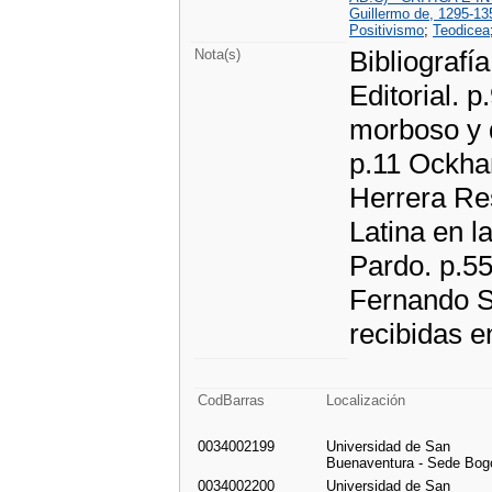
Guillermo de, 1295-135
Positivismo
;
Teodicea
Bibliografía
Nota(s)
Editorial. 
morboso y d
p.11 Ockha
Herrera Res
Latina en l
Pardo. p.5
Fernando S
recibidas 
CodBarras
Localización
0034002199
Universidad de San
Buenaventura - Sede Bog
0034002200
Universidad de San