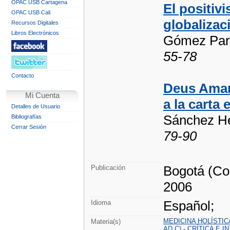
OPAC USB Cartagena
El positiv
OPAC USB Cali
globalizac
Recursos Digitales
Libros Electrónicos
Gómez Pard
55-78
Contacto
Deus Aman
Mi Cuenta
a la carta 
Detalles de Usuario
Sánchez He
Bibliografías
Cerrar Sesión
79-90
Bogotá (Co
Publicación
2006
Español;
Idioma
MEDICINA HOLÍSTIC
Materia(s)
AD.C) - CRÍTICA E 