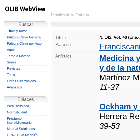
Detalles de la Emisión
Buscar
Título y Autor
N. 142, Vol. 48 (Ene.-
Palabra Clave General
Título
Palabra Clave por Autor
Franciscanu
Parte de
Autor
Medicina y
Artículos
Tema o Materia
Series
y de la na
Revistas
Tesis
Martínez M
Libros Electrónicos
11-37
Avanzada
Enlaces
Ockham y 
Web Biblioteca
Normatividad
Herrera Re
Préstamo
Interbibliotecario
39-53
Manual Solicitudes
OPAC USB Medellín