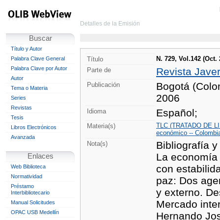
Detalles de la Emisión
Buscar
Título y Autor
N. 729, Vol.142 (Oct
Palabra Clave General
Título
Palabra Clave por Autor
Revista Jave
Parte de
Autor
Bogotá (Colom
Publicación
Tema o Materia
2006
Series
Revistas
Español;
Idioma
Tesis
TLC (TRATADO DE L
Materia(s)
Libros Electrónicos
económico -- Colombi
Avanzada
Bibliografía y
Nota(s)
La economía 
Enlaces
con estabilid
Web Biblioteca
Normatividad
paz: Dos age
Préstamo
y externo. De
Interbibliotecario
Mercado inter
Manual Solicitudes
OPAC USB Medellín
Hernando Jos