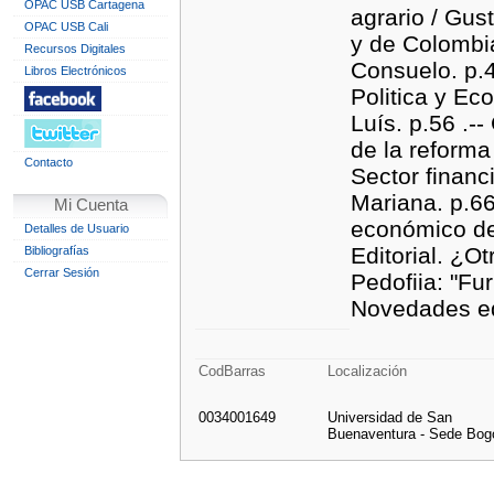
OPAC USB Cartagena
agrario / Gus
OPAC USB Cali
y de Colombi
Recursos Digitales
Consuelo. p.4
Libros Electrónicos
Politica y Ec
Luís. p.56 .-
de la reforma
Contacto
Sector financ
Mariana. p.66
Mi Cuenta
económico de
Detalles de Usuario
Editorial. ¿O
Bibliografías
Cerrar Sesión
Pedofiia: "Fu
Novedades edi
CodBarras
Localización
0034001649
Universidad de San
Buenaventura - Sede Bog