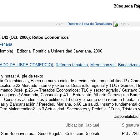
Búsqueda Ráp
Retornar Lista de Resultados
< Ant.
Sig. >
l.142 (Oct. 2006): Retos Económicos
veriana
ombia) : Editorial Pontificia Universidad Javeriana, 2006
TADO DE LIBRE COMERCIO)
;
Reforma tributaria
;
Microfinanzas
;
Bancarizaci
a y notas: Al pie de texto
a Colombiana. ¿Hacia un nuevo ciclo de crecimiento con estabilidad? / Garci
cilia. p.22 Mercado interno y externo. Desarrollo regional y TLC / Gómez, He
nando José. p.26 .-- Tratados Económicos: TLC y sector agrario / Gustavo C
 en juego / Ahumada, Consuelo. p.40.-- Entrevista. Alberto Carrasquilla Barre
.-- Consejos académicos y politicos. El qué y el cómo de la reforma tributaria
zas y Bancarización / Paredes, Mariana. p.66 La salud. Insumo fundamental 
¿Otro Malentendido? . p.3 Actualidad. Sacerdotes y Pedofiia: "Furia, Tristez
Disponibilidad
Ubicación Habitual
Signatura
e San Buenaventura - Sede Bogotá
Colección Depósito
R.J./ 729