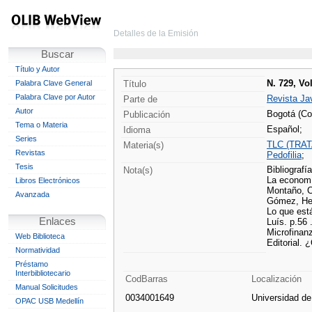
Detalles de la Emisión
Buscar
Título y Autor
N. 729, Vo
Palabra Clave General
Título
Palabra Clave por Autor
Revista Ja
Parte de
Autor
Bogotá (Col
Publicación
Tema o Materia
Español;
Idioma
Series
TLC (TRA
Materia(s)
Revistas
Pedofilia
;
Tesis
Bibliografí
Nota(s)
La economí
Libros Electrónicos
Montaño, Ce
Avanzada
Gómez, Her
Lo que está
Enlaces
Luís. p.56 
Microfinan
Web Biblioteca
Editorial. 
Normatividad
Préstamo
Interbibliotecario
CodBarras
Localización
Manual Solicitudes
0034001649
Universidad d
OPAC USB Medellín