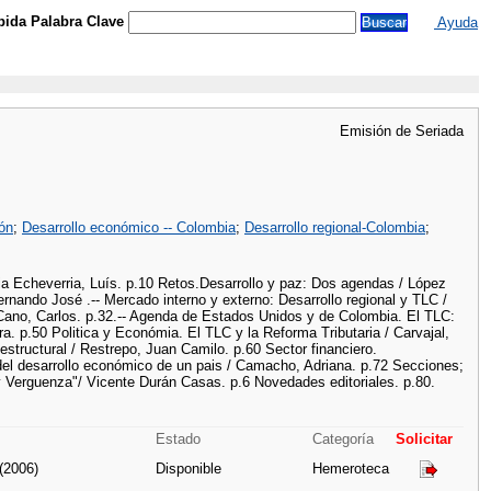
ida Palabra Clave
Ayuda
Emisión de Seriada
ón
;
Desarrollo económico -- Colombia
;
Desarrollo regional-Colombia
;
a Echeverria, Luís. p.10 Retos.Desarrollo y paz: Dos agendas / López
rnando José .-- Mercado interno y externo: Desarrollo regional y TLC /
ano, Carlos. p.32.-- Agenda de Estados Unidos y de Colombia. El TLC:
ra. p.50 Politica y Económia. El TLC y la Reforma Tributaria / Carvajal,
 estructural / Restrepo, Juan Camilo. p.60 Sector financiero.
del desarrollo económico de un pais / Camacho, Adriana. p.72 Secciones;
a y Verguenza"/ Vicente Durán Casas. p.6 Novedades editoriales. p.80.
Estado
Categoría
Solicitar
 (2006)
Disponible
Hemeroteca