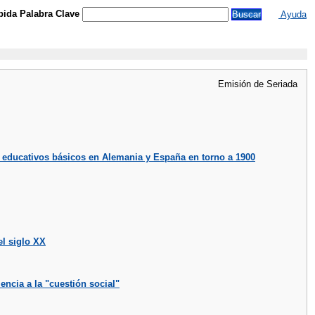
ida Palabra Clave
Ayuda
Emisión de Seriada
 educativos básicos en Alemania y España en torno a 1900
el siglo XX
encia a la "cuestión social"