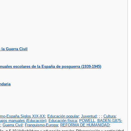
 la Guerra Civil
anuales escolares de la España de posguerra (1939-1945)
ndaria
smo-España.Siglos XIX-XX
;
Educación popular
;
Juventud
;
;
;
Cultura
;
bajos manuales (Educación)
;
Educación física
;
POWELL, BADEN (1875-
A
;
Guerra Civil
;
Franquismo-Europa
;
REFORMA DE HUMANIDAD
;