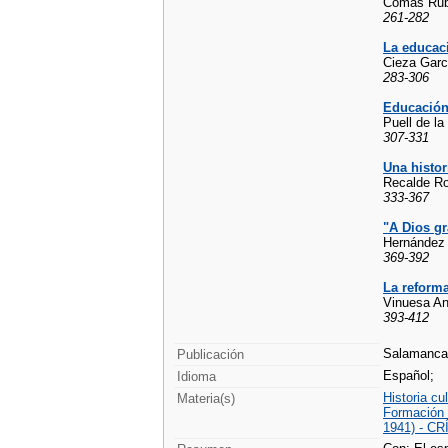
Comas Rub
261-282
La educaci
Cieza Garc
283-306
Educación 
Puell de la
307-331
Una histor
Recalde Ro
333-367
"A Dios gr
Hernández 
369-392
La reforma
Vinuesa An
393-412
Salamanca 
Publicación
Español;
Idioma
Historia cul
Materia(s)
Formación 
1941) - C