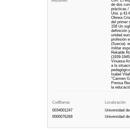
Con: El es
Resumen
de dos con
prácticas /
Uria. p.41-
Obrera Cris
del primer 
158 Un sig
definición 
unidad euro
profesión 
(Suecia)- 
militar esp
Rekalde Ro
(1939-1945
Vinuesa An
a la situa
pedagógico
Isabel Vila
"Carmen Gar
Prensa Rec
la educaci
CodBarras
Localización
0034001247
Universidad d
0000076268
Universidad d