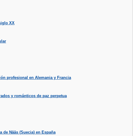
siglo XX
ular
ación profesional en Alemania y Francia
trados y románticos de paz perpetua
ma de Nääs (Suecia) en España