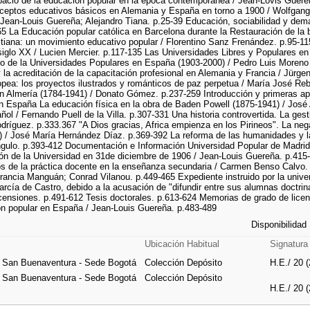
pacio de la educación popular en la época contemporánea / Jean-Lovis Guereña
ceptos educativos básicos en Alemania y España en torno a 1900 / Wolfgang S
 Jean-Louis Guereña; Alejandro Tiana. p.25-39 Educación, sociabilidad y deman
65 La Educación popular católica en Barcelona durante la Restauración de la 
tiana: un movimiento educativo popular / Florentino Sanz Frenández. p.95-11
siglo XX / Lucien Mercier. p.117-135 Las Universidades Libres y Populares en 
lo de la Universidades Populares en España (1903-2000) / Pedro Luis Moreno 
y la acreditación de la capacitación profesional en Alemania y Francia / Jürg
pea: los proyectos ilustrados y románticos de paz perpetua / María José Rebo
en Almería (1784-1941) / Donato Gómez. p.237-259 Introducción y primeras ap
en España La educación física en la obra de Baden Powell (1875-1941) / José 
añol / Fernando Puell de la Villa. p.307-331 Una historia controvertida. La ges
dríguez. p.333.367 "A Dios gracias, Africa empienza en los Pirineos". La ne
) / José María Hernández Díaz. p.369-392 La reforma de las humanidades y la
gulo. p.393-412 Documentación e Información Universidad Popular de Madrid.
ción de la Universidad en 31de diciembre de 1906 / Jean-Louis Guereña. p.4
s de la práctica docente en la enseñanza secundaria / Carmen Benso Calvo. 
francia Manguán; Conrad Vilanou. p.449-465 Expediente instruido por la unive
cía de Castro, debido a la acusación de "difundir entre sus alumnas doctrina
ensiones. p.491-612 Tesis doctorales. p.613-624 Memorias de grado de licenci
ón popular en España / Jean-Louis Guereña. p.483-489
Disponibilidad
Ubicación Habitual
Signatura
e San Buenaventura - Sede Bogotá
Colección Depósito
H.E./ 20 (
e San Buenaventura - Sede Bogotá
Colección Depósito
H.E./ 20 (