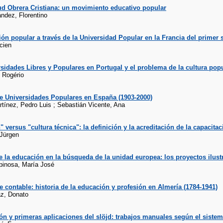
ud Obrera Cristiana: un movimiento educativo popular
ndez, Florentino
ón popular a través de la Universidad Popular en la Francia del primer 
cien
sidades Libres y Populares en Portugal y el problema de la cultura pop
 Rogério
de Universidades Populares en España (1903-2000)
tínez, Pedro Luis ; Sebastián Vicente, Ana
" versus "cultura técnica": la definición y la acreditación de la capacit
 Jürgen
e la educación en la búsqueda de la unidad europea: los proyectos ilus
pinosa, María José
de contable: historia de la educación y profesión en Almería (1784-1941)
z, Donato
ón y primeras aplicaciones del slöjd: trabajos manuales según el siste