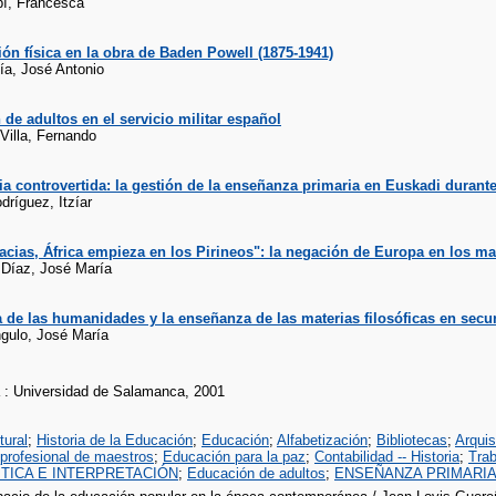
í, Francesca
ón física en la obra de Baden Powell (1875-1941)
ía, José Antonio
de adultos en el servicio militar español
 Villa, Fernando
ia controvertida: la gestión de la enseñanza primaria en Euskadi durante
dríguez, Itzíar
acias, África empieza en los Pirineos": la negación de Europa en los m
Díaz, José María
 de las humanidades y la enseñanza de las materias filosóficas en secu
gulo, José María
: Universidad de Salamanca, 2001
tural
;
Historia de la Educación
;
Educación
;
Alfabetización
;
Bibliotecas
;
Arqui
profesional de maestros
;
Educación para la paz
;
Contabilidad -- Historia
;
Tra
RÍTICA E INTERPRETACIÓN
;
Educación de adultos
;
ENSEÑANZA PRIMARI