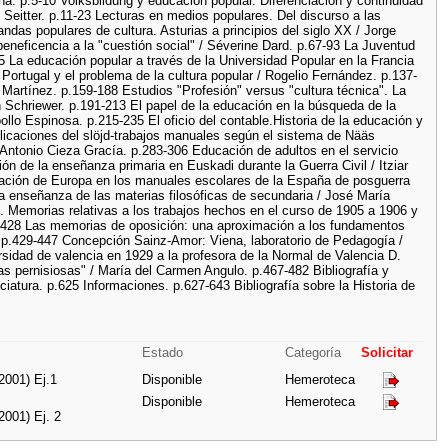
. p.5-10 Volksbildung y educación popular. Diferenciación y continuidad
eitter. p.11-23 Lecturas en medios populares. Del discurso a las
das populares de cultura. Asturias a principios del siglo XX / Jorge
beneficencia a la "cuestión social" / Séverine Dard. p.67-93 La Juventud
5 La educación popular a través de la Universidad Popular en la Francia
Portugal y el problema de la cultura popular / Rogelio Fernández. p.137-
Martínez. p.159-188 Estudios "Profesión" versus "cultura técnica". La
en Schriewer. p.191-213 El papel de la educación en la búsqueda de la
llo Espinosa. p.215-235 El oficio del contable.Historia de la educación y
licaciones del slöjd-trabajos manuales según el sistema de Nääs
Antonio Cieza Gracía. p.283-306 Educación de adultos en el servicio
tión de la enseñanza primaria en Euskadi durante la Guerra Civil / Itziar
gación de Europa en los manuales escolares de la España de posguerra
 enseñanza de las materias filosóficas de secundaria / José María
 Memorias relativas a los trabajos hechos en el curso de 1905 a 1906 y
15-428 Las memorias de oposición: una aproximación a los fundamentos
p.429-447 Concepción Sainz-Amor: Viena, laboratorio de Pedagogía /
rsidad de valencia en 1929 a la profesora de la Normal de Valencia D.
s pernisiosas" / María del Carmen Angulo. p.467-482 Bibliografía y
atura. p.625 Informaciones. p.627-643 Bibliografía sobre la Historia de
Estado
Categoría
Solicitar
2001) Ej.1
Disponible
Hemeroteca
Disponible
Hemeroteca
2001) Ej. 2