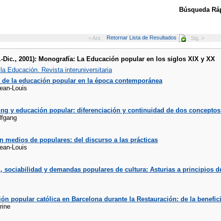
Búsqueda Ráp
Retornar Lista de Resultados
< Ant.
Sig. >
.-Dic., 2001): Monografía: La Educación popular en los siglos XIX y XX
 la Educación. Revista interuniversitaria
o de la educación popular en la época contemporánea
ean-Louis
ng y educación popular: diferenciación y continuidad de dos conceptos
lfgang
n medios de populares: del discurso a las prácticas
ean-Louis
 sociabilidad y demandas populares de cultura: Asturias a principios d
ón popular católica en Barcelona durante la Restauración: de la benefici
rine