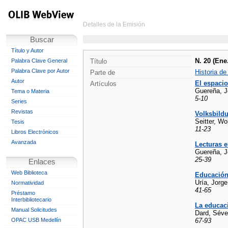
Detalles de la Emisión
Buscar
Título y Autor
N. 20 (Ene
Palabra Clave General
Título
Palabra Clave por Autor
Historia de
Parte de
Autor
El espaci
Artículos
Guereña, J
Tema o Materia
5-10
Series
Revistas
Volksbildu
Seitter, Wo
Tesis
11-23
Libros Electrónicos
Avanzada
Lecturas e
Guereña, J
25-39
Enlaces
Web Biblioteca
Educación,
Uría, Jorge
Normatividad
41-65
Préstamo
Interbibliotecario
La educaci
Manual Solicitudes
Dard, Séve
OPAC USB Medellín
67-93