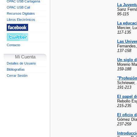
OPAC USB Cartagena
La Juvent
OPAC USB Cali
Sanz Ferná
Recursos Digitales
95-115
Libros Electrónicos
La educaci
Mercier, Lu
117-135
Las Univer
Contacto
Fernandes,
137-158
Mi Cuenta
Un siglo 
Detalles de Usuario
Moreno Mar
159-188
Bibliografías
Cerrar Sesión
"Profesión
Schriewer,
191-213
El papel d
Rebollo Es
215-235
El oficio 
Gómez Día
237-259
Introducci