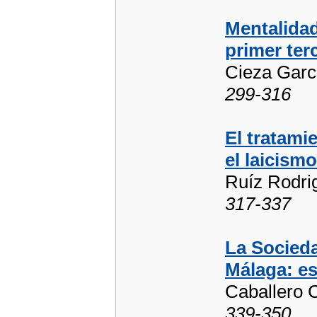
Mentalidad
primer ter
Cieza Garc
299-316
El tratami
el laicism
Ruíz Rodri
317-337
La Socied
Málaga: es
Caballero 
339-350