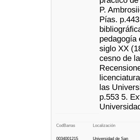
práctico de
P. Ambrosi
Pías. p.443
bibliográfi
pedagogía e
siglo XX (1
cesno de l
Recensione
licenciatur
las Univer
p.553 5. Ex
Universidad
CodBarras
Localización
0034001215
Universidad de San