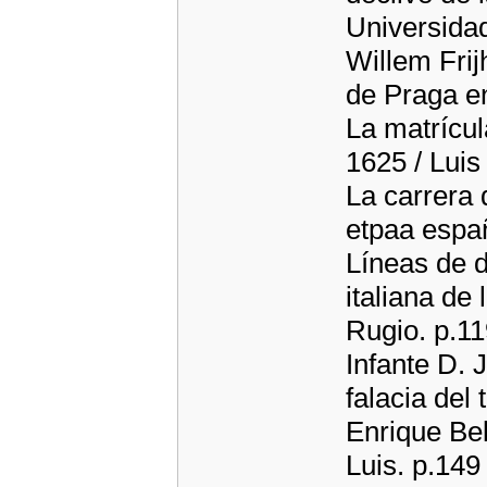
Universidad
Willem Frij
de Praga en
La matrícu
1625 / Lui
La carrera 
etpaa españ
Líneas de d
italiana de
Rugio. p.1
Infante D.
falacia del 
Enrique Be
Luis. p.149