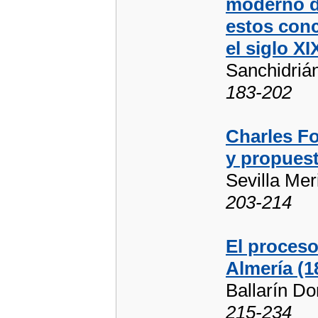
moderno d
estos conc
el siglo XI
Sanchidriá
183-202
Charles Fo
y propues
Sevilla Mer
203-214
El proceso
Almería (1
Ballarín Do
215-234