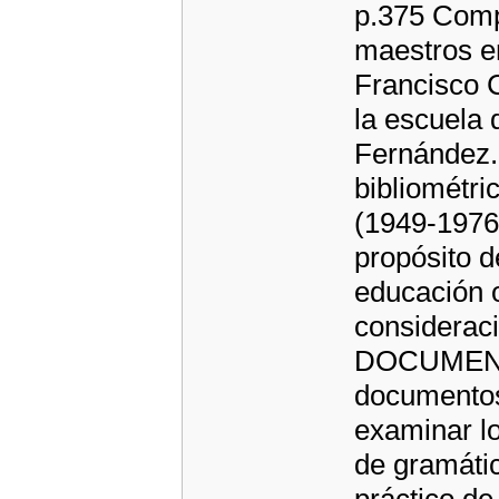
p.375 Comp
maestros en
Francisco C
la escuela 
Fernández. 
bibliométri
(1949-1976)
propósito de
educación 
consideraci
DOCUMENT
documentos 
examinar l
de gramátic