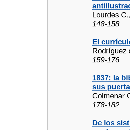
antiilustr
Lourdes C.,
148-158
El currícu
Rodríguez 
159-176
1837: la b
sus puerta
Colmenar O
178-182
De los sis