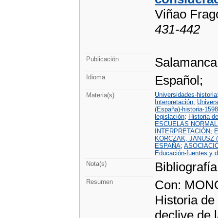
Viñao Frag
431-442
Salamanca 
Publicación
Español;
Idioma
Universidades-historia
Materia(s)
Interpretación
;
Univer
(España)-historia-159
legislación
;
Historia d
ESCUELAS NORMALES
INTERPRETACIÓN
;
E
KORCZAK, JANUSZ (1
ESPAÑA
;
ASOCIACI
Educación-fuentes y 
Bibliografía
Nota(s)
Con: MONOG
Resumen
Historia de
declive de 