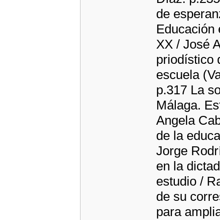
de esperanz
Educación e
XX / José A
priodístico
escuela (Va
p.317 La s
Málaga. Est
Angela Cab
de la educa
Jorge Rodrí
en la dicta
estudio / R
de su corr
para ampli