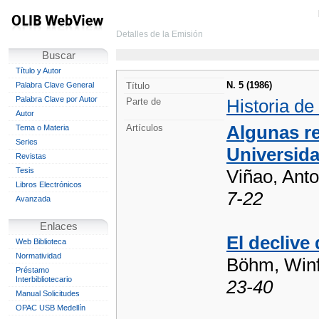
Detalles de la Emisión
Buscar
Título y Autor
N. 5 (1986)
Palabra Clave General
Título
Palabra Clave por Autor
Historia de
Parte de
Autor
Algunas re
Artículos
Tema o Materia
Series
Universid
Revistas
Tesis
Viñao, Anto
Libros Electrónicos
7-22
Avanzada
Enlaces
El declive
Web Biblioteca
Normatividad
Böhm, Winf
Préstamo
Interbibliotecario
23-40
Manual Solicitudes
OPAC USB Medellín