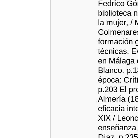
Fedrico Gó
biblioteca 
la mujer, 
Colmenares
formación 
técnicas. E
en Málaga d
Blanco. p.1
época: Crít
p.203 El pr
Almería (18
eficacia in
XIX / Leon
enseñanza 
Díaz. p.23