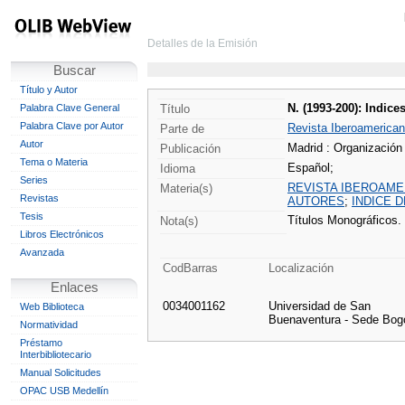
Detalles de la Emisión
Buscar
Título y Autor
N. (1993-200): Indices
Palabra Clave General
Título
Palabra Clave por Autor
Revista Iberoamerica
Parte de
Autor
Madrid : Organización
Publicación
Tema o Materia
Español;
Idioma
Series
REVISTA IBEROAMER
Materia(s)
Revistas
AUTORES
;
INDICE 
Tesis
Títulos Monográficos. 
Nota(s)
Libros Electrónicos
Avanzada
CodBarras
Localización
Enlaces
0034001162
Universidad de San
Web Biblioteca
Buenaventura - Sede Bog
Normatividad
Préstamo
Interbibliotecario
Manual Solicitudes
OPAC USB Medellín