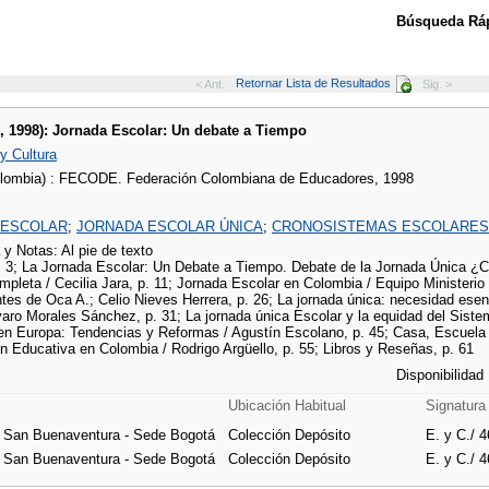
Búsqueda Ráp
Retornar Lista de Resultados
< Ant.
Sig. >
., 1998): Jornada Escolar: Un debate a Tiempo
y Cultura
lombia) : FECODE. Federación Colombiana de Educadores, 1998
 ESCOLAR
;
JORNADA ESCOLAR ÚNICA
;
CRONOSISTEMAS ESCOLARES 
a y Notas: Al pie de texto
 p. 3; La Jornada Escolar: Un Debate a Tiempo. Debate de la Jornada Única ¿C
pleta / Cecilia Jara, p. 11; Jornada Escolar en Colombia / Equipo Ministerio
tes de Oca A.; Celio Nieves Herrera, p. 26; La jornada única: necesidad esen
varo Morales Sánchez, p. 31; La jornada única Escolar y la equidad del Sis
en Europa: Tendencias y Reformas / Agustín Escolano, p. 45; Casa, Escuela 
ón Educativa en Colombia / Rodrigo Argüello, p. 55; Libros y Reseñas, p. 61
Disponibilidad
Ubicación Habitual
Signatura
e San Buenaventura - Sede Bogotá
Colección Depósito
E. y C./ 4
e San Buenaventura - Sede Bogotá
Colección Depósito
E. y C./ 4