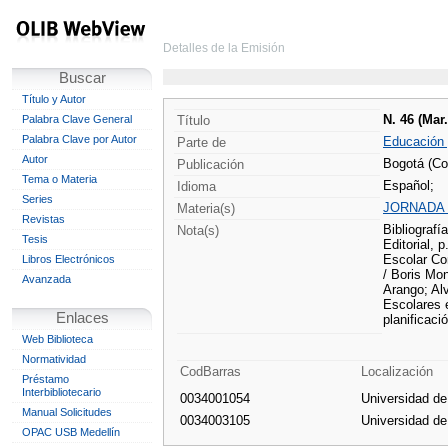
Detalles de la Emisión
Buscar
Título y Autor
N. 46 (Mar
Palabra Clave General
Título
Palabra Clave por Autor
Educación 
Parte de
Autor
Bogotá (Co
Publicación
Tema o Materia
Español;
Idioma
Series
JORNADA
Materia(s)
Revistas
Bibliografí
Nota(s)
Tesis
Editorial,
Escolar Com
Libros Electrónicos
/ Boris Mon
Avanzada
Arango; Al
Escolares 
Enlaces
planificaci
Web Biblioteca
Normatividad
CodBarras
Localización
Préstamo
Interbibliotecario
0034001054
Universidad d
Manual Solicitudes
0034003105
Universidad d
OPAC USB Medellín