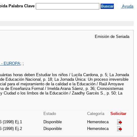
ida Palabra Clave
Ayuda
Emisión de Seriada
- EUROPA
;
;
uántas horas deben Estudiar los niños / Lucila Cardona, p. 5; La Jornada
 de Educación Nacional, p. 18; La Jornada Única: Un proceso irreversible
cial para el mejoramiento de la calidad e la Educación / Raúl Arroyave
tema de Enseñanza Formal / Imelda Arana Sáenz, p. 36; Cronosistemas
y Ciudad o los limbos de la Educación / Zaadhy Garcés S., p. 50; La
Estado
Categoría
Solicitar
6 (1998) Ej.1
Disponible
Hemeroteca
6 (1998) Ej.2
Disponible
Hemeroteca