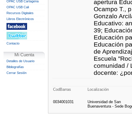
apertura Educ
OPAC USB Cartagena
OPAC USB Cali
Ocampo T., p.
Recursos Digitales
Gonzalo Arcil
Libros Electrónicos
Educativo: an
39; Educació
Educación par
Educación pa
Contacto
de Aprendizaj
Mi Cuenta
Escuela "Rock
Detalles de Usuario
comunidad / 
Bibliografías
docente: ¿por
Cerrar Sesión
CodBarras
Localización
0034001031
Universidad de San
Buenaventura - Sede Bog