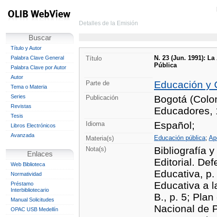
Detalles de la Emisión
Buscar
Título y Autor
N. 23 (Jun. 1991): La
Palabra Clave General
Título
Pública
Palabra Clave por Autor
Autor
Educación y 
Parte de
Tema o Materia
Series
Bogotá (Colo
Publicación
Revistas
Educadores,
Tesis
Español;
Idioma
Libros Electrónicos
Avanzada
Educación pública
;
Ap
Materia(s)
Bibliografía y
Nota(s)
Enlaces
Editorial. De
Web Biblioteca
Educativa, p.
Normatividad
Educativa a l
Préstamo
Interbibliotecario
B., p. 5; Pla
Manual Solicitudes
Nacional de P
OPAC USB Medellín