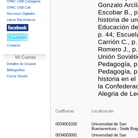
OPAC USB Cartagena
Gonzalo Arcil
OPAC USB Cali
Escobar B., p
Recursos Digitales
historia de u
Libros Electrónicos
Educación de 
p. 44; Escuel
Carrión C., p
Contacto
Romero J., p
Unión Soviéti
Mi Cuenta
Pedagogía, p
Detalles de Usuario
Pedagogía, p.
Bibliografías
Cerrar Sesión
historia en e
la Confedera
Alegria de Le
CodBarras
Localización
0034001026
Universidad de San
Buenaventura - Sede Bog
0034003092
Universidad de San