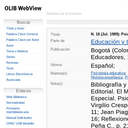
Detalles de la Emisión
Buscar
Título y Autor
N. 18 (Jul. 1989): Ps
Palabra Clave General
Título
Palabra Clave por Autor
Educación y 
Parte de
Autor
Bogotá (Colo
Publicación
Tema o Materia
Educadores,
Series
Revistas
Español;
Idioma
Tesis
Psicología educativa
;
Materia(s)
Libros Electrónicos
Historia-enseñanza
;
P
Avanzada
Bibliografía y
Nota(s)
Editorial. El
Enlaces
Especial. Psi
Web Biblioteca
Normatividad
Virgilio Cresp
Préstamo
11; Jean Piag
Interbibliotecario
16; Reflexio
Manual Solicitudes
OPAC USB Medellín
Peña C., p. 2