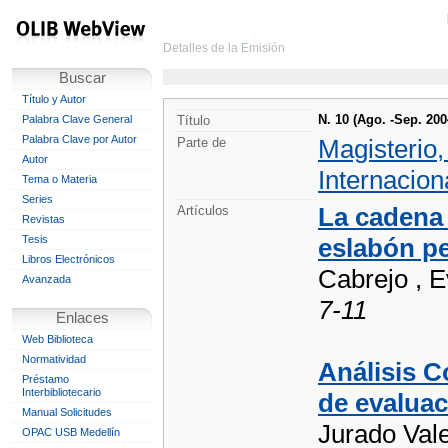
Detalles de la Emisión
Buscar
Título y Autor
N. 10 (Ago. -Sep. 200
Palabra Clave General
Título
Palabra Clave por Autor
Magisterio
Parte de
Autor
Internacion
Tema o Materia
Series
La cadena 
Artículos
Revistas
Tesis
eslabón pe
Libros Electrónicos
Cabrejo , E
Avanzada
7-11
Enlaces
Web Biblioteca
Normatividad
Análisis C
Préstamo
Interbibliotecario
de evaluac
Manual Solicitudes
Jurado Vale
OPAC USB Medellín