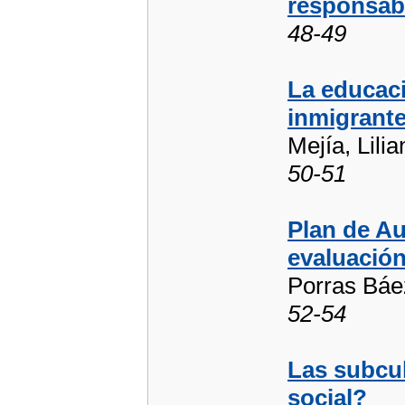
responsabi
48-49
La educaci
inmigrant
Mejía, Lilia
50-51
Plan de Au
evaluación
Porras Báez
52-54
Las subcul
social?