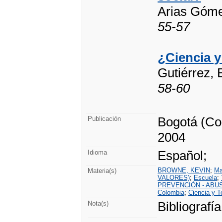
Arias Góme
55-57
¿Ciencia y
Gutiérrez,
58-60
Bogotá (Col
Publicación
2004
Español;
Idioma
BROWNE, KEVIN
;
Mal
Materia(s)
VALORES)
;
Escuela
;
PREVENCIÓN - ABUS
Colombia
;
Ciencia y T
Bibliografía
Nota(s)