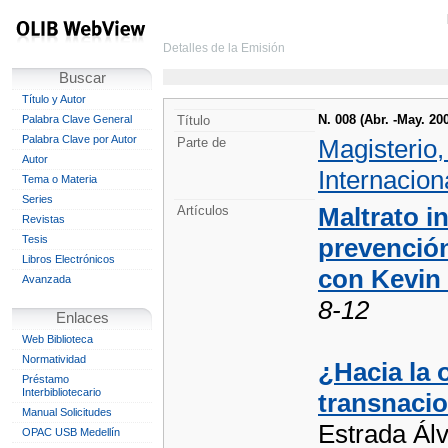
Detalles de la Emisión
Buscar
Título y Autor
N. 008 (Abr. -May. 20
Palabra Clave General
Título
Palabra Clave por Autor
Magisterio
Parte de
Autor
Internacion
Tema o Materia
Series
Maltrato in
Artículos
Revistas
Tesis
prevención
Libros Electrónicos
con Kevin
Avanzada
8-12
Enlaces
Web Biblioteca
Normatividad
¿Hacia la 
Préstamo
Interbibliotecario
transnacio
Manual Solicitudes
Estrada Álv
OPAC USB Medellín