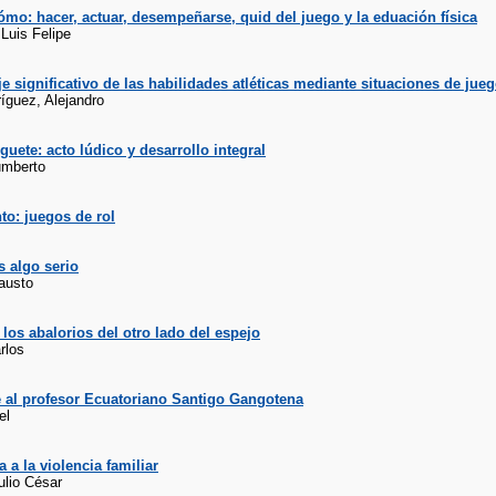
ómo: hacer, actuar, desempeñarse, quid del juego y la eduación física
 Luis Felipe
e significativo de las habilidades atléticas mediante situaciones de jue
íguez, Alejandro
guete: acto lúdico y desarrollo integral
mberto
nto: juegos de rol
s algo serio
austo
: los abalorios del otro lado del espejo
rlos
al profesor Ecuatoriano Santigo Gangotena
el
 a la violencia familiar
ulio César