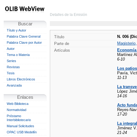
Detalles de la Emisión
Buscar
Título y Autor
N. 006 (Di
Palabra Clave General
Título
Palabra Clave por Autor
Magisterio
Parte de
Autor
Economía E
Artículos
Martínez Al
Tema o Materia
6-10
Series
Revistas
Los patios
Pavía, Vict
Tesis
11-13
Libros Electrónicos
Avanzada
La transve
López Jimé
14-16
Enlaces
Web Biblioteca
Acto funda
Reyes-Nav
Normatividad
17-20
Préstamo
Interbibliotecario
La integra
Manual Solicitudes
Jiménez V.
OPAC USB Medellín
21-24