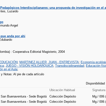
Pedagógicos Interdisciplianares: una propuesta de investigación en el 
tes, Luzardo
ego
eimundo Angel
 que anda por ahi
 Edubardo
ombia) : Cooperativa Editorial Magisterio, 2004
 EDUCACIÓN
;
MARTINEZ ALLIER, JUAN - ENTREVISTA
;
Economía ecológi
ica
;
JUEGO - VISIÓN HOLOARQUICA
;
Transdisciplinareidad
;
Educación físi
ón en el Aula
;
a y Notas: Al pie de cada artículo
Disponibilidad
Ubicación Habitual
Signatura
e San Buenaventura - Sede Bogotá
Colección Depósito
Mg./ 006 
e San Buenaventura - Sede Bogotá
Colección Depósito
Mg./ 006 