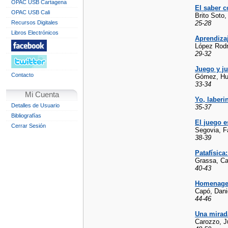
OPAC USB Cartagena
El saber c
OPAC USB Cali
Brito Soto,
Recursos Digitales
25-28
Libros Electrónicos
Aprendizaj
López Rodr
29-32
Juego y ju
Contacto
Gómez, Hu
33-34
Mi Cuenta
Yo, laberi
Detalles de Usuario
35-37
Bibliografías
El juego e
Cerrar Sesión
Segovia, F
38-39
Patafísica
Grassa, Ca
40-43
Homenage 
Capó, Dani
44-46
Una mirada
Carozzo, J