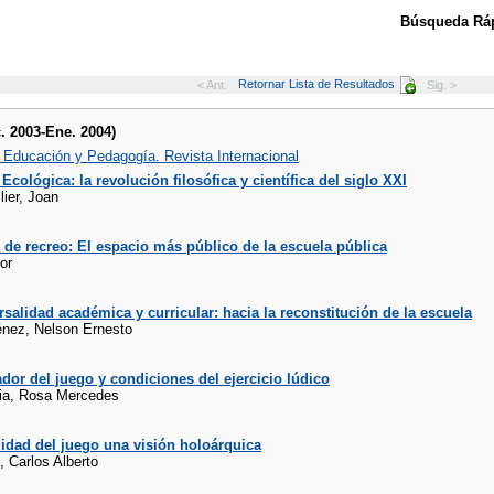
Búsqueda Ráp
Retornar Lista de Resultados
< Ant.
Sig. >
c. 2003-Ene. 2004)
, Educación y Pedagogía. Revista Internacional
cológica: la revolución filosófica y científica del siglo XXI
lier, Joan
 de recreo: El espacio más público de la escuela pública
or
rsalidad académica y curricular: hacia la reconstitución de la escuela
nez, Nelson Ernesto
dor del juego y condiciones del ejercicio lúdico
ia, Rosa Mercedes
lidad del juego una visión holoárquica
, Carlos Alberto