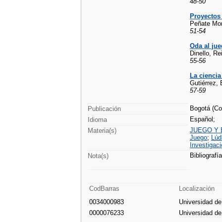
48-50
Proyectos 
Peñate Mon
51-54
Oda al ju
Dinello, R
55-56
La ciencia
Gutiérrez,
57-59
Bogotá (Col
Publicación
Español;
Idioma
JUEGO Y
Materia(s)
Juego
;
Lúd
Investigaci
Bibliografí
Nota(s)
CodBarras
Localización
0034000983
Universidad d
0000076233
Universidad d