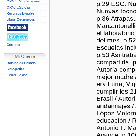
OPAC USB Cartagena
p.29 ESO. Nue
OPAC USB Cali
Nuevas tecnol
Recursos Digitales
p.36 Atrapas
Libros Electrónicos
Marcantonelli
el laboratori
del mes. p.5
Contacto
Escuelas incl
p.53 Así trab
Mi Cuenta
compartida. 
Detalles de Usuario
Autoría comp
Bibliografías
Cerrar Sesión
mejor madre /
era Luria, Vi
cumplir los 
Brasil / Auto
andamiajes / 
López Melero.
educación / R
Antonio F. Ma
Avance. p.10