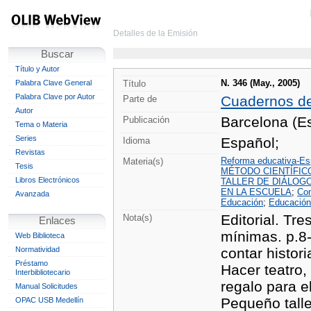
Detalles de la Emisión
Buscar
Título y Autor
N. 346 (May., 2005)
Palabra Clave General
Título
Palabra Clave por Autor
Cuadernos d
Parte de
Autor
Barcelona (Es
Publicación
Tema o Materia
Series
Español;
Idioma
Revistas
Reforma educativa-E
Materia(s)
Tesis
MÉTODO CIENTÍFIC
Libros Electrónicos
TALLER DE DIÁLOG
EN LA ESCUELA
;
Con
Avanzada
Educación
;
Educación
Editorial. Tr
Nota(s)
Enlaces
mínimas. p.8-
Web Biblioteca
Normatividad
contar histori
Préstamo
Hacer teatro, 
Interbibliotecario
regalo para e
Manual Solicitudes
Pequeño talle
OPAC USB Medellín