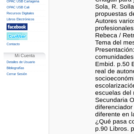
OPAC USB Cartagena
Sola, R. Soll
OPAC USB Cali
propuestas de
Recursos Digitales
Libros Electrónicos
Autores vario
profesionales
Rebeca / Retr
Tema del mes
Contacto
Presentación:
Mi Cuenta
comunidades 
Detalles de Usuario
Embid. p.50 E
Bibliografías
real de auton
Cerrar Sesión
socioeconómi
escolarizació
escuelas del
Secundaria O
diferenciador
diferente en 
¿Qué pasa con
p.90 Libros. 