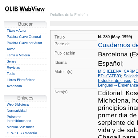
Detalles de la Emisión
Buscar
Título y Autor
N. 280 (May. 1999)
Palabra Clave General
Título
Palabra Clave por Autor
Cuadernos d
Parte de
Autor
Barcelona (Es
Publicación
Tema o Materia
Series
Español;
Idioma
Revistas
MICHELENA, CARMEN 
Materia(s)
Tesis
EDUCATIVO
;
Solidari
Libros Electrónicos
Estudios de casos
;
Co
Lenguas -- Enseñanza
Avanzada
Editorial: Ko
Nota(s)
Enlaces
Michelena, he
Web Biblioteca
principios in
Normatividad
primer dia de 
Préstamo
Interbibliotecario
serpiente de 
Manual Solicitudes
vida y de salu
OPAC USB Medellín
Chagall para 