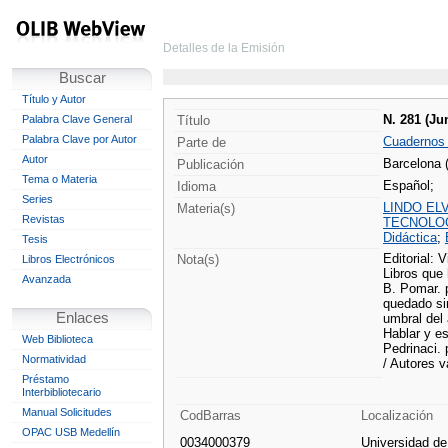
Detalles de la Emisión
Buscar
Título y Autor
N. 281 (Ju
Palabra Clave General
Título
Palabra Clave por Autor
Cuadernos
Parte de
Autor
Barcelona 
Publicación
Tema o Materia
Español;
Idioma
Series
LINDO ELV
Materia(s)
Revistas
TECNOLOG
Didáctica
;
Tesis
Editorial: 
Nota(s)
Libros Electrónicos
Libros que 
Avanzada
B. Pomar. 
quedado si
Enlaces
umbral del
Hablar y es
Web Biblioteca
Pedrinaci.
Normatividad
/ Autores v
Préstamo
Interbibliotecario
Manual Solicitudes
CodBarras
Localización
OPAC USB Medellín
0034000379
Universidad d