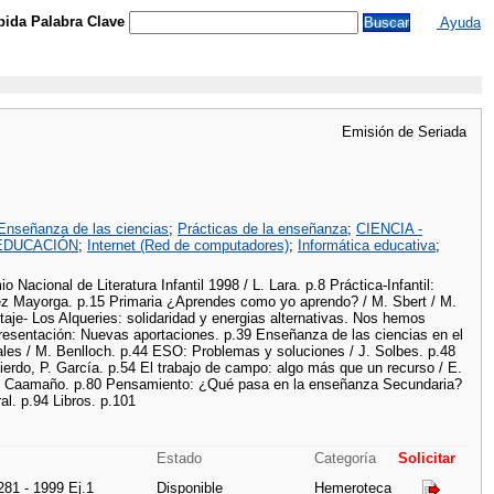
ida Palabra Clave
Ayuda
Emisión de Seriada
Enseñanza de las ciencias
;
Prácticas de la enseñanza
;
CIENCIA -
EDUCACIÓN
;
Internet (Red de computadores)
;
Informática educativa
;
o Nacional de Literatura Infantil 1998 / L. Lara. p.8 Práctica-Infantil:
Gómez Mayorga. p.15 Primaria ¿Aprendes como yo aprendo? / M. Sbert / M.
aje- Los Alqueries: solidaridad y energias alternativas. Nos hemos
Presentación: Nuevas aportaciones. p.39 Enseñanza de las ciencias en el
ales / M. Benlloch. p.44 ESO: Problemas y soluciones / J. Solbes. p.48
ierdo, P. García. p.54 El trabajo de campo: algo más que un recurso / E.
: A. Caamaño. p.80 Pensamiento: ¿Qué pasa en la enseñanza Secundaria?
al. p.94 Libros. p.101
Estado
Categoría
Solicitar
281 - 1999 Ej.1
Disponible
Hemeroteca