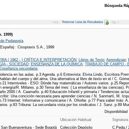
Búsqueda Ráp
Retornar Lista de Resultados
< Ant.
Sig. >
n. 1999)
 de Pedagogía
(España) : Cisspraxis S.A., 1999
IRA ( 1962 - ) CRÍTICA E INTERPRETACIÓN
;
Libros de Texto
;
Aprendizaje
;
ÍA - SOCIEDAD
;
ENSEÑANZA DE LA QUÍMICA
;
TRABAJO DE CAMPO - 
Enseñanza secundaria
;
Violencia en las aulas. p.3 Agenda. p.6 Entrevista: Elvira Lindo, Escritora Premi
hablan del cuerpo y del alma. Una alternativa al libro de texto en el / C. 
p.21 Interniveles - ESO: Dónde hay matemáticas / Autores varios. p.25 Report
n energía/R. Millares. p.30 Tema del mes: ( La enseñanza de las ciencias). 
 año 2000 / A. Caamaño. p.40 Educación Infantil y primaria / Tendencias actu
cribir: Una concición necesaria para aprender ciencias / N. Sanmartí, M. Izqu
 p.73 Internet: Informarse y comunicarse / A. Oñorbe. p.77 Para saber más
arios. p.83 Tribuna: La secundaria vista por los sindicatos / J. Sanz. p.89 Mur
Disponibilidad
Ubicación Habitual
Signatura
e San Buenaventura - Sede Bogotá
Colección Depósito
C.Pedg./ 