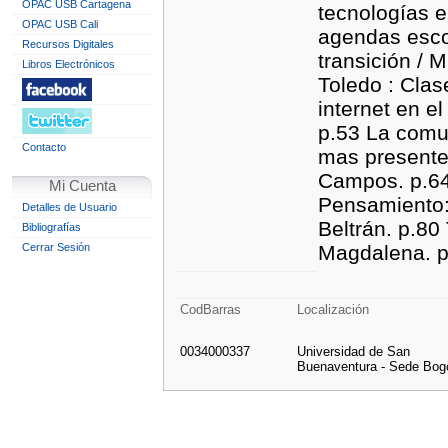
OPAC USB Cartagena
tecnologías e
OPAC USB Cali
agendas escol
Recursos Digitales
transición / 
Libros Electrónicos
Toledo : Clas
internet en e
p.53 La comun
Contacto
mas presente 
Campos. p.64 
Mi Cuenta
Pensamiento: 
Detalles de Usuario
Beltrán. p.80
Bibliografías
Cerrar Sesión
Magdalena. p.
CodBarras
Localización
0034000337
Universidad de San
Buenaventura - Sede Bog