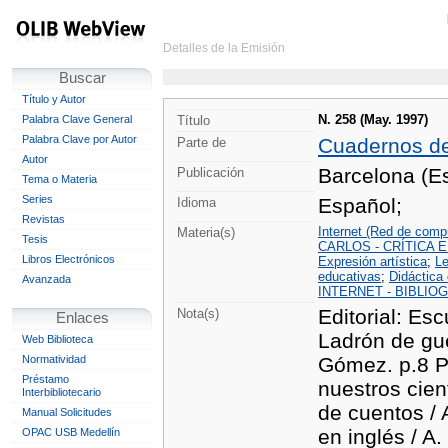
Detalles de la Emisión
Buscar
Título y Autor
N. 258 (May. 1997)
Palabra Clave General
Título
Palabra Clave por Autor
Cuadernos d
Parte de
Autor
Barcelona (Es
Publicación
Tema o Materia
Series
Español;
Idioma
Revistas
Internet (Red de comp
Materia(s)
Tesis
CARLOS - CRÍTICA 
Libros Electrónicos
Expresión artística
;
Le
educativas
;
Didáctica
Avanzada
INTERNET - BIBLIO
Editorial: Es
Nota(s)
Enlaces
Ladrón de gu
Web Biblioteca
Normatividad
Gómez. p.8 Prá
Préstamo
nuestros cient
Interbibliotecario
de cuentos / 
Manual Solicitudes
en inglés / A
OPAC USB Medellín