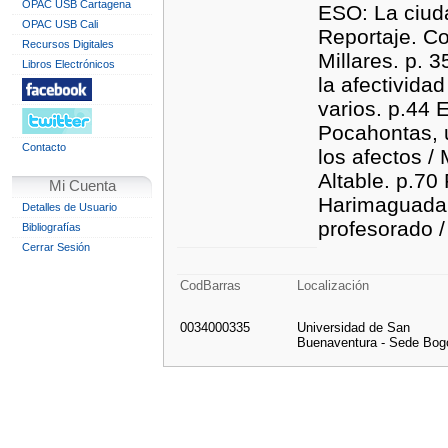
OPAC USB Cartagena
ESO: La ciuda
OPAC USB Cali
Reportaje. Co
Recursos Digitales
Millares. p. 
Libros Electrónicos
la afectivida
varios. p.44 E
Pocahontas, u
Contacto
los afectos /
Altable. p.7
Mi Cuenta
Harimaguada.
Detalles de Usuario
profesorado / 
Bibliografías
Cerrar Sesión
CodBarras
Localización
0034000335
Universidad de San
Buenaventura - Sede Bog