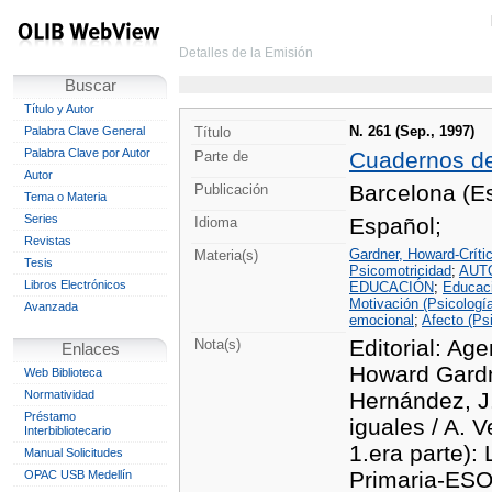
Detalles de la Emisión
Buscar
Título y Autor
N. 261 (Sep., 1997)
Palabra Clave General
Título
Palabra Clave por Autor
Cuadernos d
Parte de
Autor
Barcelona (Es
Publicación
Tema o Materia
Series
Español;
Idioma
Revistas
Gardner, Howard-Crític
Materia(s)
Tesis
Psicomotricidad
;
AUT
Libros Electrónicos
EDUCACIÓN
;
Educac
Motivación (Psicologí
Avanzada
emocional
;
Afecto (Ps
Editorial: Ag
Nota(s)
Enlaces
Howard Gardne
Web Biblioteca
Normatividad
Hernández, J.
Préstamo
iguales / A. 
Interbibliotecario
1.era parte): 
Manual Solicitudes
Primaria-ESO:
OPAC USB Medellín