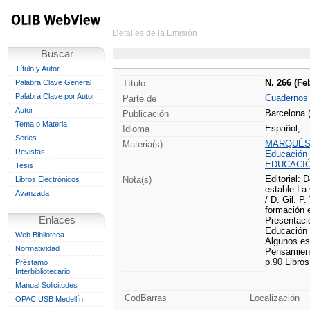
Detalles de la Emisión
Buscar
Título y Autor
N. 266 (Fe
Palabra Clave General
Título
Palabra Clave por Autor
Cuadernos
Parte de
Autor
Barcelona 
Publicación
Tema o Materia
Español;
Idioma
Series
MARQUÉS, 
Materia(s)
Revistas
Educación 
EDUCACI
Tesis
Editorial: 
Nota(s)
Libros Electrónicos
estable La 
Avanzada
/ D. Gil. 
formación e
Enlaces
Presentaci
Educación i
Web Biblioteca
Algunos es
Normatividad
Pensamiento
p.90 Libros
Préstamo
Interbibliotecario
Manual Solicitudes
CodBarras
Localización
OPAC USB Medellín