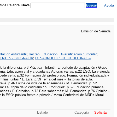
ida Palabra Clave
Ayuda
Emisión de Seriada
tación estudiantil
;
Recreo
;
Educación
;
Diversificación curricular
;
ENTES - BIOGRAFÍA
;
DESARROLLO SOCIOCULTURAL --
la diferencia. p.8 Práctica - Infantil: El período de adaptación / Grupo
maria: Educación vial y ciudadana / Autoras varias. p.22 ESO: La vivienda
uede verla. p.32 Formación del profesorado: Formación individualizada y
ilias juntas / L. Lara. p.39 Tema del mes - Historias de aula.
teve. p.46 Ciclos de vida de la enseñanza / M. Fernández. p. 52
ia: La utopia de lo cotidiano / S. Rodríguez. p.62 Educación primaria:
ticas / F. Corbalán. p.72 Para saber más: M. Fernández. p.76 Opinión -
 de la ESO: pública frente a privada / Mesa Confederal de MRPs Mural.
Estado
Categoría
Solicitar