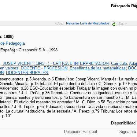
Búsqueda Ráp
Retornar Lista de Resultados
< Ant.
Sig. >
b. 1998)
 de Pedagogía
(España) : Cisspraxis S.A., 1998
JOSEP VICENT ( 1943 - ) - CRÍTICA E INTERPRETACIÓN
;
Currículo
;
Adap
en valores
;
DOCENTE - PROFESIÓN
;
Enseñanza de las matemáticas
;
DOC
ÓN
;
DOCENTES RURALES
;
Desencuentros. p.3 Agenda. p.6 Entrevista: Josep Vicent. Marqués: La razón de 
Gaviota Micaela. p.15 Infantil: El patio dentro del aula / C. Gómez. p.19 Pri
P. Valdemoro. p.28 ESO-Educación especial: Trabajar la imagen con quien no p
n centros / J. L. Peña. p.35 Reportaje: Coeducar en la igualdad: escuela y fam
ón: pensamientos y sentimientos. p.45 La aventura de ser maestro / J. M. Es
nfantil: El oficio del maestro es aprender / M. C. Diez. p.58 Educación primar
collos / J. B. López. p.67 Educación secundaria: Una vida enseñando matemá
: La cultura institucional de la escuela / A. Pérez. p.79 Tribuna: Los retos
. p.101
Disponibilidad
Ubicación Habitual
Signatura