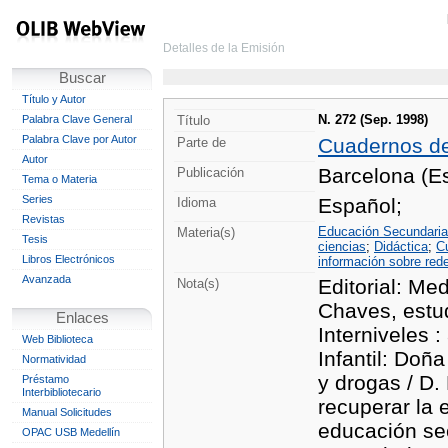
Detalles de la Emisión
Buscar
Título y Autor
N. 272 (Sep. 1998)
Palabra Clave General
Título
Palabra Clave por Autor
Cuadernos d
Parte de
Autor
Barcelona (Es
Publicación
Tema o Materia
Series
Español;
Idioma
Revistas
Educación Secundaria
Materia(s)
Tesis
ciencias
;
Didáctica
;
Cu
Libros Electrónicos
información sobre red
Avanzada
Editorial: Me
Nota(s)
Chaves, estud
Enlaces
Interniveles :
Web Biblioteca
Infantil: Doñ
Normatividad
y drogas / D.
Préstamo
Interbibliotecario
recuperar la 
Manual Solicitudes
educación sec
OPAC USB Medellín