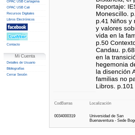
OPAC USB Cartagena
Reportaje: IES
OPAC USB Cali
Monescillo. p
Recursos Digitales
Libros Electrónicos
p.41 Niños y 
y valores sobr
vida en la fa
p.50 Contexto
Contacto
Candau. p.68 
Mi Cuenta
en la transic
Detalles de Usuario
hegemonia de
Bibliografías
la disención 
Cerrar Sesión
familias no p
Libros. p.101
CodBarras
Localización
0034000319
Universidad de San
Buenaventura - Sede Bog