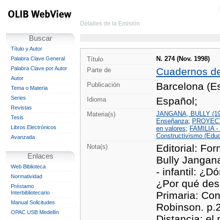
Detalles de la Emisión
Buscar
Título y Autor
N. 274 (Nov. 1998)
Palabra Clave General
Título
Palabra Clave por Autor
Cuadernos d
Parte de
Autor
Barcelona (Es
Publicación
Tema o Materia
Series
Español;
Idioma
Revistas
JANGANA, BULLY (19
Materia(s)
Tesis
Enseñanza
;
PROYECT
Libros Electrónicos
en valores
;
FAMILIA 
Constructivismo (Educ
Avanzada
Editorial: Fo
Nota(s)
Enlaces
Bully Jangana
Web Biblioteca
- infantil: ¿D
Normatividad
¿Por qué desa
Préstamo
Interbibliotecario
Primaria: Con
Manual Solicitudes
Robinson. p.2
OPAC USB Medellín
Distancia; el