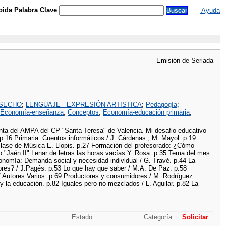
ida Palabra Clave
Ayuda
Emisión de Seriada
ESECHO
;
LENGUAJE - EXPRESIÓN ARTISTICA
;
Pedagogía
;
Economía-enseñanza
;
Conceptos
;
Economía-educación primaria
;
denta del AMPA del CP "Santa Teresa" de Valencia. Mi desafio educativo
o. p.16 Primaria: Cuentos informáticos / J. Cárdenas , M. Mayol. p.19
clase de Música E. Llopis. p.27 Formación del profesorado: ¿Cómo
o "Jaén II" Lenar de letras las horas vacías Y. Rosa. p.35 Tema del mes:
onomía: Demanda social y necesidad individual / G. Travé. p.44 La
res? / J.Pagés. p.53 Lo que hay que saber / M.A. De Paz. p.58
 / Autores Varios. p.69 Productores y consumidores / M. Rodríguez
 la educación. p.82 Iguales pero no mezclados / L. Aguilar. p.82 La
Estado
Categoría
Solicitar