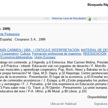
Búsqueda Ráp
Retornar Lista de Resultados
< Ant.
Sig. >
r. 1999)
 de Pedagogía
(España) : Cisspraxis S.A., 1999
ARI CARMEN ( 1958 - ) CRITICA E INTERPRETACIÓN
;
MATERIAL DE D
e Cooperativo
;
Cultura
;
Formación profesional de maestros
;
REEDUCACIÓN
;
;
Economía-bibliografías
;
Unión Europea
;
 dialogo sin contenido. p.3 Agenda. p.6 Entrevisa: Mari Carmen Molina, Presi
. p.8 Práctica - infantil: Educación vial con juguetes de desecho / F. Morcill
ras musicales y aprendizaje cooperativo: Pop, Rock, Heavi y Bakalao en la 
i propia formación? M. Ojea, M.D. Dapía. p.32 Reportaje: Centro penitenciari
za de la economía.- Presentación: El lugar de la economía. p.43 Enseñar ec
n de contenidos económicos / J. Estepa. p.49 ¿Están preparados los profeso
s y estrategias / F. J. Pozuelos. p.64 Una experiencia en Educación primaria
73 Para saber más / G. Travé. p.78 Opinión - Pensamiento: La unión europea y
ducativa del euro / P-A. Ullmo. p.86 Mural. p.90 Libros. p.101
Disponibilidad
Ubicación Habitual
Signatura