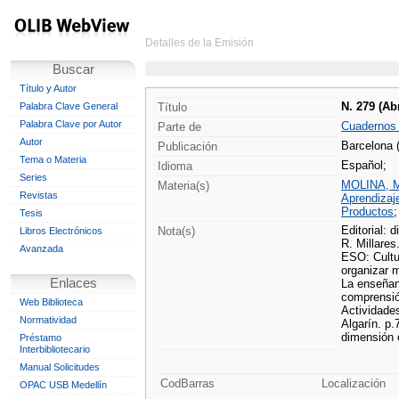
Detalles de la Emisión
Buscar
Título y Autor
N. 279 (Ab
Palabra Clave General
Título
Palabra Clave por Autor
Cuadernos
Parte de
Autor
Barcelona 
Publicación
Tema o Materia
Español;
Idioma
Series
MOLINA, M
Materia(s)
Revistas
Aprendizaj
Productos
Tesis
Editorial:
Nota(s)
Libros Electrónicos
R. Millares
Avanzada
ESO: Cultu
organizar m
Enlaces
La enseñan
comprensió
Web Biblioteca
Actividade
Normatividad
Algarín. p.
dimensión e
Préstamo
Interbibliotecario
Manual Solicitudes
CodBarras
Localización
OPAC USB Medellín