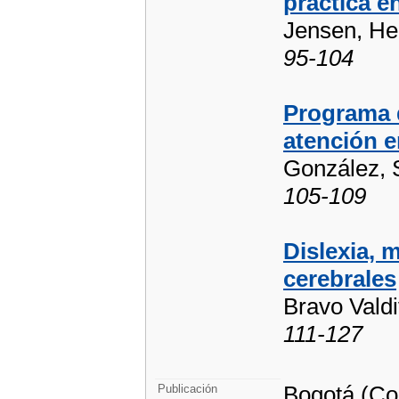
práctica e
Jensen, He
95-104
Programa d
atención e
González, S
105-109
Dislexia, 
cerebrales
Bravo Valdi
111-127
Bogotá (Co
Publicación