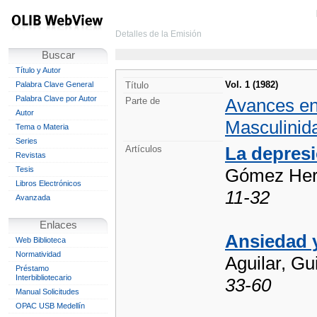
Detalles de la Emisión
Buscar
Título y Autor
Vol. 1 (1982)
Palabra Clave General
Título
Palabra Clave por Autor
Avances en
Parte de
Autor
Masculinid
Tema o Materia
Series
La depres
Artículos
Revistas
Tesis
Gómez Hern
Libros Electrónicos
11-32
Avanzada
Enlaces
Ansiedad 
Web Biblioteca
Normatividad
Aguilar, Gu
Préstamo
Interbibliotecario
33-60
Manual Solicitudes
OPAC USB Medellín