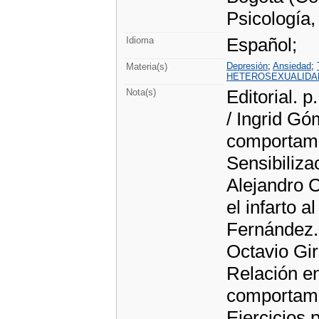
Psicología,
Español;
Idioma
Depresión
;
Ansiedad
;
Materia(s)
HETEROSEXUALIDA
Editorial. 
Nota(s)
/ Ingrid Gó
comportami
Sensibiliza
Alejandro C
el infarto 
Fernández. 
Octavio Gir
Relación en
comportami
Ejercicios 