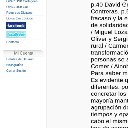
OPAC USB Cartagena
p.40 David Gr
OPAC USB Cali
Contreras. p.
Recursos Digitales
fracaso y la 
Libros Electrónicos
de solidaridad
/ Miguel Loza
Oliver y Serg
Contacto
rural / Carme
transformació
Mi Cuenta
personas se a
Detalles de Usuario
Comer / Aino
Bibliografías
Cerrar Sesión
Para saber m
Es evidente q
diferentes: p
concretar lo
mayoría mant
agrupación d
tiempos y epa
cabo el mismo
tipo de centr