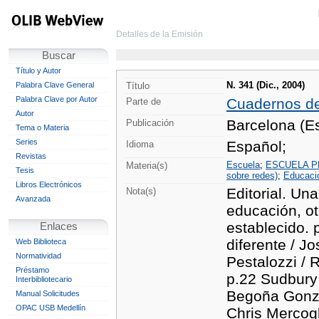
Detalles de la Emisión
Buscar
Título y Autor
N. 341 (Dic., 2004)
Palabra Clave General
Título
Palabra Clave por Autor
Cuadernos d
Parte de
Autor
Barcelona (Es
Publicación
Tema o Materia
Series
Español;
Idioma
Revistas
Escuela
;
ESCUELA P
Materia(s)
Tesis
sobre redes)
;
Educació
Libros Electrónicos
Editorial. Un
Nota(s)
Avanzada
educación, ot
establecido. 
Enlaces
diferente / J
Web Biblioteca
Normatividad
Pestalozzi / 
Préstamo
p.22 Sudbury 
Interbibliotecario
Begoña Gonzál
Manual Solicitudes
OPAC USB Medellín
Chris Mercogl