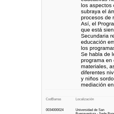
los aspectos 
subraya el á
procesos de r
Así, el Prog
que está sie
Secundaria r
educación emo
los programas
Se habla de l
programa en d
materiales, a
diferentes ni
y niños sordo
mediación en 
CodBarras
Localización
0034000024
Universidad de San
Buenaventura - Sede Bog