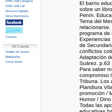
OPAC USB Cartagena
El barrio educ
OPAC USB Cali
sobre un libr
Recursos Digitales
Penín. Educar
Libros Electrónicos
Tema del Mes
relacionarse.
programa de 
Contacto
Experiencias 
de Secundaria
Mi Cuenta
conflictos co
Detalles de Usuario
Adaptación de
Bibliografías
Cerrar Sesión
Suárez. p.63 
Para saber m
compromiso lo
Tribuna. Los 
Plandiura Vil
promoción / M
Humor / Dino 
Todas las apo
educativas ha