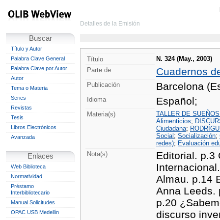
Detalles de la Emisión
Buscar
Título y Autor
N. 324 (May., 2003)
Palabra Clave General
Título
Palabra Clave por Autor
Cuadernos d
Parte de
Autor
Barcelona (Es
Publicación
Tema o Materia
Series
Español;
Idioma
Revistas
TALLER DE SUEÑOS
Materia(s)
Tesis
Alimenticios
;
DISCUR
Libros Electrónicos
Ciudadana
;
RODRÍGUE
Social
;
Socialización
;
Avanzada
redes)
;
Evaluación ed
Editorial. p.3
Nota(s)
Enlaces
Internacional
Web Biblioteca
Normatividad
Almau. p.14 Ex
Préstamo
Anna Leeds. p
Interbibliotecario
p.20 ¿Sabemo
Manual Solicitudes
discurso inve
OPAC USB Medellín