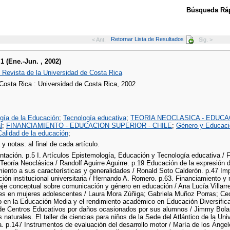
Búsqueda Ráp
Retornar Lista de Resultados
< Ant.
Sig. >
 1 (Ene.-Jun. , 2002)
 Revista de la Universidad de Costa Rica
Costa Rica : Universidad de Costa Rica, 2002
gía de la Educación
;
Tecnología educativa
;
TEORIA NEOCLASICA - EDUCA
l
;
FINANCIAMIENTO - EDUCACION SUPERIOR - CHILE
;
Género y Educaci
Calidad de la educación
;
 y notas: al final de cada artículo.
tación. p.5 I. Artículos Epistemología, Educación y Tecnología educativa / 
a Teoría Neoclásica / Randolf Aguirre Aguirre. p.19 Educación de la expresión
ento a sus características y generalidades / Ronald Soto Calderón. p.47 Impo
ión institucional universitaria / Hernando A. Romero. p.63. Financiamiento y
aje conceptual sobre comunicación y género en educación / Ana Lucía Villarr
es en mujeres adolescentes / Laura Mora Zúñiga; Gabriela Muñoz Porras; Cecil
o en la Educación Media y el rendimiento académico en Educación Diversificad
 de Centros Educativos por daños ocasionados por sus alumnos / Jimmy Bolañ
s naturales. El taller de ciencias para niños de la Sede del Atlántico de la U
a. p.147 Instrumentos de evaluación del desarrollo motor / María de los Áng