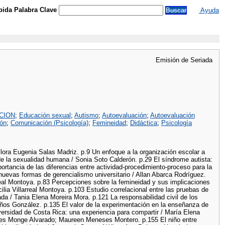
ida Palabra Clave
Ayuda
Emisión de Seriada
CION
;
Educación sexual
;
Autismo
;
Autoevaluación
;
Autoevaluación
ón
;
Comunicación (Psicología)
;
Femineidad
;
Didáctica
;
Psicología
Flora Eugenia Salas Madriz. p.9 Un enfoque a la organización escolar a
 de la sexualidad humana / Sonia Soto Calderón. p.29 El síndrome autista:
rtancia de las diferencias entre actividad-procedimiento-proceso para la
 nuevas formas de gerencialismo universitario / Allan Abarca Rodríguez.
eal Montoya. p.83 Percepciones sobre la femineidad y sus implicaciones
ia Villarreal Montoya. p.103 Estudio correlacional entre las pruebas de
a / Tania Elena Moreira Mora. p.121 La responsabilidad civil de los
os González. p.135 El valor de la experimentación en la enseñanza de
niversidad de Costa Rica: una experiencia para compartir / María Elena
eles Monge Alvarado; Maureen Meneses Montero. p.155 El niño entre