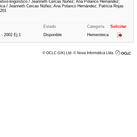
gnitivo-lingüístico / Jeanneth Cercas Núñez; Ana Polanco Hernández;
gógica / Jeanneth Cercas Núñez; Ana Polanco Hernández; Patricia Rojas
.201
Estado
Categoría
Solicitar
 - 2002 Ej.1
Disponible
Hemeroteca
© OCLC (UK) Ltd- © Nova Informática Ltda