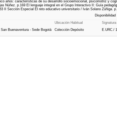
inco años: características de su desarrollo socioemocional, psicomotriz y co
ojas Núñez. p.169 El lenguaje integral en el Grupo Interactivo II: Guía peda
3 II Sección Especial El reto educativo universitario / Iván Solano Zúñiga. p
Disponibilidad
Ubicación Habitual
Signatura
e San Buenaventura - Sede Bogotá
Colección Depósito
E.URC./ 1