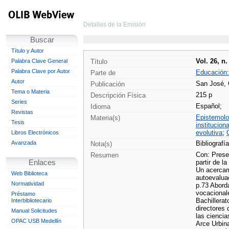
Detalles de la Emisión
Buscar
Título y Autor
Vol. 26, n.
Palabra Clave General
Título
Palabra Clave por Autor
Educación:
Parte de
Autor
San José, 
Publicación
Tema o Materia
215 p
Descripción Física
Series
Español;
Idioma
Revistas
Epistemolo
Materia(s)
Tesis
instituciona
evolutiva
;
Libros Electrónicos
Avanzada
Bibliografía
Nota(s)
Con: Presen
Resumen
Enlaces
partir de l
Un acercami
Web Biblioteca
autoevaluac
Normatividad
p.73 Abord
vocacional
Préstamo
Bachillerat
Interbibliotecario
directores
Manual Solicitudes
las ciencia
OPAC USB Medellín
Arce Urbin