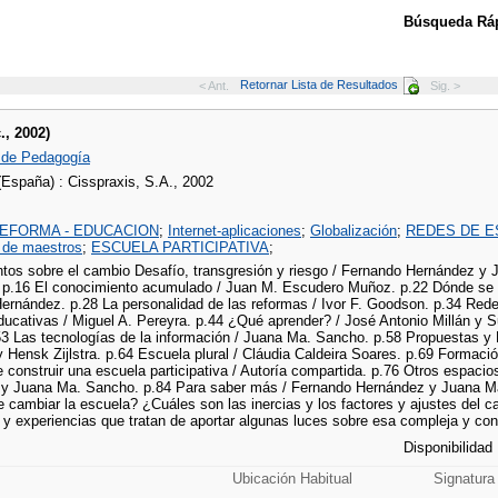
Búsqueda Ráp
Retornar Lista de Resultados
< Ant.
Sig. >
., 2002)
 de Pedagogía
(España) : Cisspraxis, S.A., 2002
EFORMA - EDUCACION
;
Internet-aplicaciones
;
Globalización
;
REDES DE E
l de maestros
;
ESCUELA PARTICIPATIVA
;
tos sobre el cambio Desafío, transgresión y riesgo / Fernando Hernández y 
 p.16 El conocimiento acumulado / Juan M. Escudero Muñoz. p.22 Dónde se f
ernández. p.28 La personalidad de las reformas / Ivor F. Goodson. p.34 Red
ducativas / Miguel A. Pereyra. p.44 ¿Qué aprender? / José Antonio Millán y S
53 Las tecnologías de la información / Juana Ma. Sancho. p.58 Propuestas y
 Hensk Zijlstra. p.64 Escuela plural / Cláudia Caldeira Soares. p.69 Formació
 construir una escuela participativa / Autoría compartida. p.76 Otros espaci
y Juana Ma. Sancho. p.84 Para saber más / Fernando Hernández y Juana M
e cambiar la escuela? ¿Cuáles son las inercias y los factores y ajustes del
y experiencias que tratan de aportar algunas luces sobre esa compleja y cont
Disponibilidad
Ubicación Habitual
Signatura