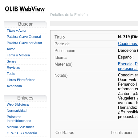
Detalles de la Emisión
Buscar
Título y Autor
N. 319 (Dic
Palabra Clave General
Título
Palabra Clave por Autor
Cuadernos
Parte de
Autor
Barcelona 
Publicación
Tema o Materia
Español;
Idioma
Series
Escuela
;
R
Materia(s)
Revistas
profesiona
Tesis
Conocimien
Nota(s)
Dean Fink.
Libros Electrónicos
Fernando H
Avanzada
reformas e
Zanten. p.
Enlaces
Veugelers y
aventura de
Web Biblioteca
Hernández 
Normatividad
¿Es posibl
propuestas 
Préstamo
Interbibliotecario
Manual Solicitudes
CodBarras
Localización
OPAC USB Medellín