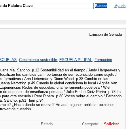
ida Palabra Clave
Ayuda
Emisión de Seriada
SCUELAS
;
Crecimiento sostenible
;
ESCUELA PLURAL
;
Formación
Juana Ma. Sancho. p.12 Sostenibilidad en el tiempo / Andy Hargreaves y
ocalizan los cambios La importancia de ser reconocido como sujeto /
es formativas / Ann Lieberman y Diane Wood. p.38 Cambio en las
usana Narotzky. p.49 Cuando lo global condiciona lo local / Agnès Van
 Experiencias Redes de escuelas: una herramienta poderosa / Wiel
n de docentes de enseñanza primaria / Júlio Emílio Diniz Perira. p.73 La
os para otra escuela / Pere Ribera. p.80 Voces sobre el cambio / Fernando
a. Sancho. p.91 Hum p.94.
 cambio? ¿Hacia dónde se mueve? He aquí algunos análisis, opiniones,
rovertida cuestión.
Estado
Categoría
Solicitar