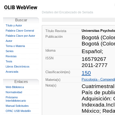
Detalles del Encabezado de Seriada
Buscar
Título y Autor
Universitas Psychol
Palabra Clave General
Título Revista
Palabra Clave por Autor
Bogotá (Colo
Publicación
Autor
Bogotá (Colom
Tema o Materia
Español;
Idioma
Series
Revistas
16579267
ISSN
Tesis
2011-2777
Libros Electrónicos
150
Avanzada
Clasificación(es)
Psicología - Compendi
Materia(s)
Enlaces
Cuatrimestra
Nota(s)
Web Biblioteca
País de publ
Normatividad
Adquisición: 
Préstamo
Interbibliotecario
Indexada.Inc
Manual Solicitudes
México; Reda
OPAC USB Medellín