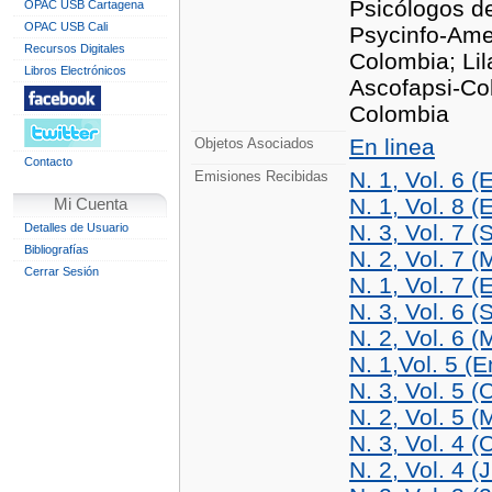
Psicólogos d
OPAC USB Cartagena
OPAC USB Cali
Psycinfo-Ame
Recursos Digitales
Colombia; Li
Libros Electrónicos
Ascofapsi-Co
Colombia
En linea
Objetos Asociados
Contacto
N. 1, Vol. 6 
Emisiones Recibidas
N. 1, Vol. 8 (
Mi Cuenta
N. 3, Vol. 7 (
Detalles de Usuario
Bibliografías
N. 2, Vol. 7 
Cerrar Sesión
N. 1, Vol. 7 (
N. 3, Vol. 6 (
N. 2, Vol. 6 
N. 1,Vol. 5 (
N. 3, Vol. 5 (
N. 2, Vol. 5 
N. 3, Vol. 4 (
N. 2, Vol. 4 (