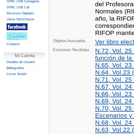
OPAC USB Cartagena
del Profesora
OPAC USB Cali
Normales (RI
Recursos Digitales
año, la RIFO
Libros Electrónicos
correspondien
RIFOP mantie
Ver libro elec
Objetos Asociados
Contacto
N.72, Vol. 25
Emisiones Recibidas
Mi Cuenta
función de la
Detalles de Usuario
N.65, Vol. 23
Bibliografías
N.64, Vol.23 
Cerrar Sesión
N.71, Vol. 25
N.67, Vol. 24
N.66, Vol. 23
N.69, Vol. 24
N.70, Vol. 25
Escenarios y
N.68, Vol. 24
N.63, Vol.22 