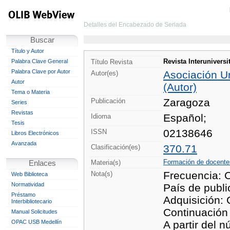
Detalles del Encabezado de Seriada
Buscar
Título y Autor
Revista Interunivers
Palabra Clave General
Título Revista
Palabra Clave por Autor
Asociación U
Autor(es)
Autor
(Autor)
Tema o Materia
Zaragoza
Publicación
Series
Revistas
Español;
Idioma
Tesis
02138646
ISSN
Libros Electrónicos
Avanzada
370.71
Clasificación(es)
Formación de docente
Materia(s)
Enlaces
Frecuencia: 
Nota(s)
Web Biblioteca
Normatividad
País de publ
Préstamo
Adquisición: 
Interbibliotecario
Continuación
Manual Solicitudes
OPAC USB Medellín
A partir del 