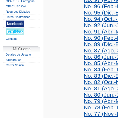
OPAC USB Cartagena
No. 96 (Feb.
OPAC USB Cali
No. 95 (Dic.-
Recursos Digitales
Libros Electrónicos
No. 94 (Oct..
No. 92 (Jun.-
No. 91 (Abr.
No. 90 (Feb.
Contacto
No. 89 (Dic.-
Mi Cuenta
No. 87 (Ago.
Detalles de Usuario
No. 86 (Jun.-
Bibliografías
No. 85 (Abr.
Cerrar Sesión
No. 84 (Feb.
No. 83 (Dic.-
No. 82 (Oct.-
No. 81 (Ago.
No. 80 (Jun.-
No. 79 (Abr.-
No. 78 (Feb.-
No. 77 (Nov.-