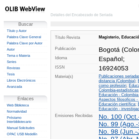
Detalles del Encabezado de Seriada
Buscar
Título y Autor
Magisterio, Educació
Palabra Clave General
Título Revista
Palabra Clave por Autor
Bogotá (Colom
Publicación
Autor
Tema o Materia
Español;
Idioma
Series
16924053
ISSN
Revistas
Tesis
Publicaciones seriad
Materia(s)
Libros Electrónicos
distancia (Colombia)
;
como profesión
;
Educa
Avanzada
Colombia-estadísticas
Educación - Colombia-
Enlaces
Aspectos filosoficos 
Educación científica
;
Web Biblioteca
Educación - investiga
Normatividad
No. 100 (Oct
Emisiones Recibidas
Préstamo
Interbibliotecario
No. 99 (Ago.
Manual Solicitudes
No. 98 (Jun.-
OPAC USB Medellín
No. 97 (Abr.