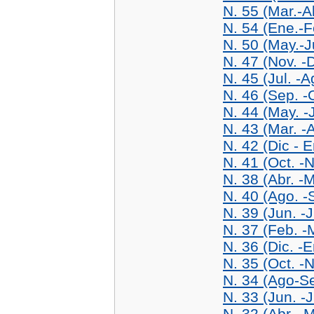
N. 55 (Mar.-A
N. 54 (Ene.-F
N. 50 (May.-J
N. 47 (Nov. -
N. 45 (Jul. -
N. 46 (Sep. -
N. 44 (May. -
N. 43 (Mar. -
N. 42 (Dic - 
N. 41 (Oct. -
N. 38 (Abr. -
N. 40 (Ago. -
N. 39 (Jun. -J
N. 37 (Feb. -
N. 36 (Dic. -
N. 35 (Oct. -
N. 34 (Ago-S
N. 33 (Jun. -J
N. 32 (Abr. -