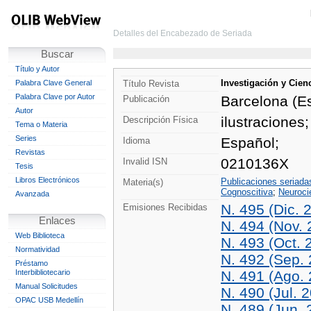
Detalles del Encabezado de Seriada
Buscar
Título y Autor
Investigación y Cien
Palabra Clave General
Título Revista
Palabra Clave por Autor
Barcelona (Es
Publicación
Autor
ilustraciones;
Descripción Física
Tema o Materia
Series
Español;
Idioma
Revistas
0210136X
Invalid ISN
Tesis
Libros Electrónicos
Publicaciones seriada
Materia(s)
Cognoscitiva
;
Neuroci
Avanzada
N. 495 (Dic. 
Emisiones Recibidas
Enlaces
N. 494 (Nov. 
Web Biblioteca
N. 493 (Oct. 
Normatividad
N. 492 (Sep.
Préstamo
Interbibliotecario
N. 491 (Ago.
Manual Solicitudes
N. 490 (Jul. 
OPAC USB Medellín
N. 489 (Jun. 