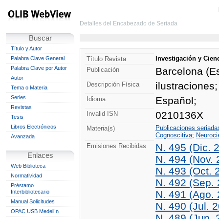
Detalles del Encabezado de Seriada
Buscar
Título y Autor
Investigación y Cien
Palabra Clave General
Título Revista
Palabra Clave por Autor
Barcelona (Es
Publicación
Autor
ilustraciones;
Descripción Física
Tema o Materia
Series
Español;
Idioma
Revistas
0210136X
Invalid ISN
Tesis
Libros Electrónicos
Publicaciones seriada
Materia(s)
Cognoscitiva
;
Neuroci
Avanzada
N. 495 (Dic. 
Emisiones Recibidas
Enlaces
N. 494 (Nov. 
Web Biblioteca
N. 493 (Oct. 
Normatividad
N. 492 (Sep.
Préstamo
Interbibliotecario
N. 491 (Ago.
Manual Solicitudes
N. 490 (Jul. 
OPAC USB Medellín
N. 489 (Jun. 