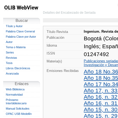
Detalles del Encabezado de Seriada
Buscar
Título y Autor
Ingenium. Revista de
Palabra Clave General
Título Revista
Palabra Clave por Autor
Bogotá (Colo
Publicación
Autor
Inglés;
Españ
Idioma
Tema o Materia
Series
01247492
ISSN
Revistas
Publicaciones seriad
Materia(s)
Tesis
Investigación y Desarr
Libros Electrónicos
Año 18 No.36 
Emisiones Recibidas
Avanzada
Año 18 No.35
Año 17 No.34 
Enlaces
Año 17, n. 33
Web Biblioteca
Normatividad
Año 16, n. 32
Préstamo
Año 16, n. 31
Interbibliotecario
Año 15, n. 30 
Manual Solicitudes
OPAC USB Medellín
Año 15, n. 29