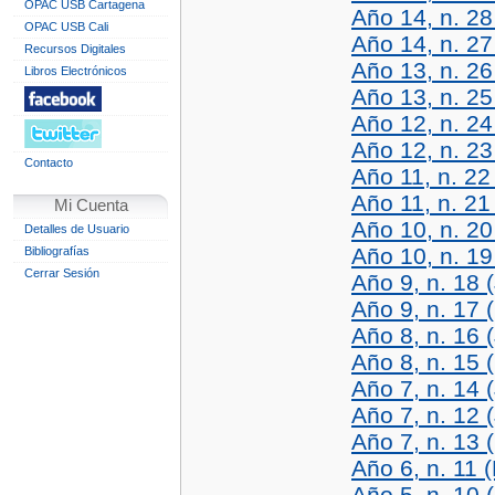
OPAC USB Cartagena
Año 14, n. 28
OPAC USB Cali
Año 14, n. 27
Recursos Digitales
Año 13, n. 26
Libros Electrónicos
Año 13, n. 25
Año 12, n. 24 
Año 12, n. 23
Contacto
Año 11, n. 22 
Año 11, n. 21
Mi Cuenta
Año 10, n. 20
Detalles de Usuario
Año 10, n. 19
Bibliografías
Cerrar Sesión
Año 9, n. 18 (
Año 9, n. 17 
Año 8, n. 16 (
Año 8, n. 15 
Año 7, n. 14 (
Año 7, n. 12 
Año 7, n. 13 
Año 6, n. 11 
Año 5, n. 10 (