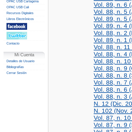
OPAC USB Cartagena
Vol. 89, n. 6 
OPAC USB Cali
Vol. 88, n. 5 
Recursos Digitales
Vol. 89, n. 5 
Libros Electrónicos
Vol. 89, n. 4 
Vol. 88, n. 2 
Vol. 89, n. 1 
Contacto
Vol. 88, n. 11
Vol. 88, n. 4
Mi Cuenta
Vol. 88, n. 1
Detalles de Usuario
Vol. 88, n. 9 
Bibliografías
Cerrar Sesión
Vol. 88, n. 8 
Vol. 88, n. 7 
Vol. 88, n. 6 
Vol. 88, n. 3 
N. 12 (Dic. 2
N. 102 (Nov. 
Vol. 87, n. 1
Vol. 87, n. 9
Vol. 87, n. 8