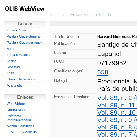
Detalles del Encabezado de Seriada
Buscar
Título y Autor
Harvard Business Re
Palabra Clave General
Título Revista
Palabra Clave por Autor
Santigo de Ch
Publicación
Autor
Español;
Idioma
Tema o Materia
Series
07179952
ISSN
Revistas
658
Clasificación(es)
Tesis
Libros Electrónicos
Frecuencia: 
Nota(s)
Avanzada
País de publi
Vol. 89, n. 2 
Emisiones Recibidas
Enlaces
Vol. 89, n. 11
Web Biblioteca
Normatividad
Vol. 89, n. 10
Préstamo
Vol. 89, n. 9 
Interbibliotecario
Vol. 89, n. 8 
Manual Solicitudes
OPAC USB Medellín
Vol. 89, n. 7 