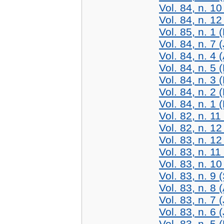
Vol. 84, n. 10
Vol. 84, n. 1
Vol. 85, n. 1 
Vol. 84, n. 7
Vol. 84, n. 4
Vol. 84, n. 5
Vol. 84, n. 3
Vol. 84, n. 2 
Vol. 84, n. 1
Vol. 82, n. 1
Vol. 82, n. 1
Vol. 83, n. 1
Vol. 83, n. 11
Vol. 83, n. 10
Vol. 83, n. 9
Vol. 83, n. 8 
Vol. 83, n. 7
Vol. 83, n. 6 
Vol. 83, n. 5