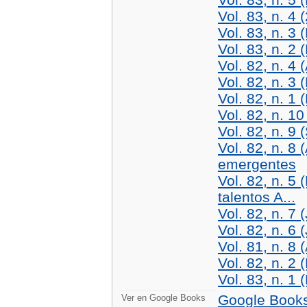
Vol. 83, n. 4
Vol. 83, n. 3 
Vol. 83, n. 2
Vol. 82, n. 4 
Vol. 82, n. 3 
Vol. 82, n. 1 
Vol. 82, n. 10
Vol. 82, n. 9
Vol. 82, n. 8 
emergentes
Vol. 82, n. 5
talentos A...
Vol. 82, n. 7 
Vol. 82, n. 6 
Vol. 81, n. 8
Vol. 82, n. 2
Vol. 83, n. 1 
Google Book
Ver en Google Books