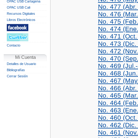
OPAC USB Cartagena
No. 477 (Abr.
OPAC USB Cali
No. 476 (Mar
Recursos Digitales
Libros Electrónicos
No. 475 (Feb
No. 474 (Ene
No. 471 (Oct.
No. 473 (Dic.
Contacto
No. 472 (Nov
Mi Cuenta
No. 470 (Sep
Detalles de Usuario
No. 469 (Jul.
Bibliografías
No. 468 (Jun.
Cerrar Sesión
No. 467 (May
No. 466 (Abr.
No. 465 (Mar
No. 464 (Feb
No. 463 (Ene
No. 460 (Oct.
No. 462 (Dic.
No. 461 (Nov