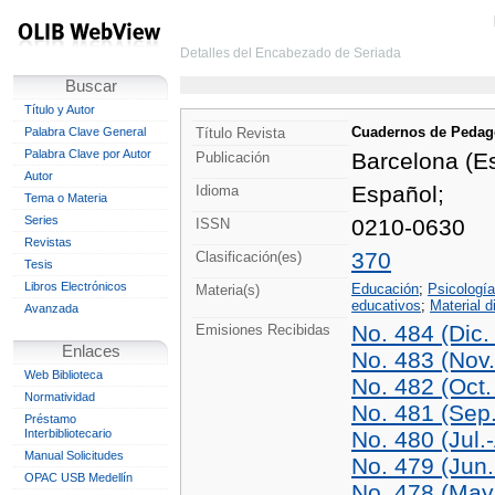
Detalles del Encabezado de Seriada
Buscar
Título y Autor
Cuadernos de Pedag
Palabra Clave General
Título Revista
Palabra Clave por Autor
Barcelona (E
Publicación
Autor
Español;
Idioma
Tema o Materia
Series
0210-0630
ISSN
Revistas
370
Clasificación(es)
Tesis
Libros Electrónicos
Educación
;
Psicología
Materia(s)
educativos
;
Material d
Avanzada
No. 484 (Dic.
Emisiones Recibidas
Enlaces
No. 483 (Nov
Web Biblioteca
No. 482 (Oct.
Normatividad
No. 481 (Sep
Préstamo
Interbibliotecario
No. 480 (Jul.
Manual Solicitudes
No. 479 (Jun.
OPAC USB Medellín
No. 478 (May