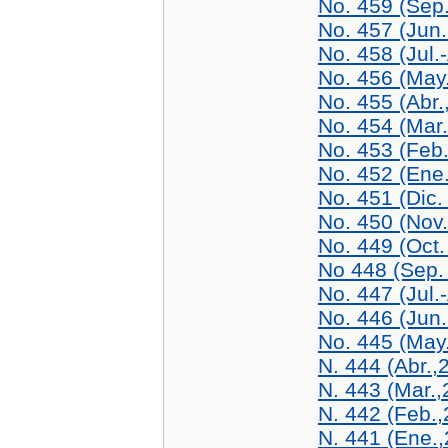
No. 459 (Sep
No. 457 (Jun.
No. 458 (Jul.
No. 456 (May.
No. 455 (Abr.
No. 454 (Mar
No. 453 (Feb
No. 452 (Ene
No. 451 (Dic.
No. 450 (Nov
No. 449 (Oct.
No 448 (Sep.
No. 447 (Jul.
No. 446 (Jun.
No. 445 (May
N. 444 (Abr.,
N. 443 (Mar.,
N. 442 (Feb.,
N. 441 (Ene.