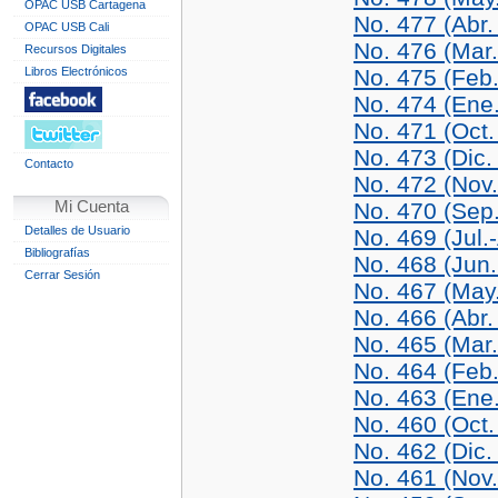
OPAC USB Cartagena
No. 477 (Abr.
OPAC USB Cali
No. 476 (Mar
Recursos Digitales
Libros Electrónicos
No. 475 (Feb
No. 474 (Ene
No. 471 (Oct.
No. 473 (Dic.
Contacto
No. 472 (Nov
Mi Cuenta
No. 470 (Sep
Detalles de Usuario
No. 469 (Jul.
Bibliografías
No. 468 (Jun.
Cerrar Sesión
No. 467 (May
No. 466 (Abr.
No. 465 (Mar
No. 464 (Feb
No. 463 (Ene
No. 460 (Oct.
No. 462 (Dic.
No. 461 (Nov