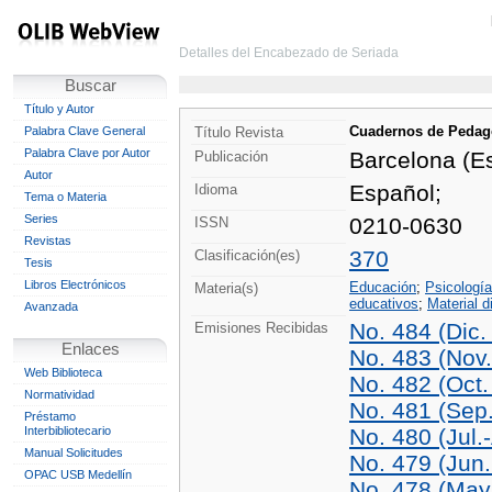
Detalles del Encabezado de Seriada
Buscar
Título y Autor
Cuadernos de Pedag
Palabra Clave General
Título Revista
Palabra Clave por Autor
Barcelona (E
Publicación
Autor
Español;
Idioma
Tema o Materia
Series
0210-0630
ISSN
Revistas
370
Clasificación(es)
Tesis
Libros Electrónicos
Educación
;
Psicología
Materia(s)
educativos
;
Material d
Avanzada
No. 484 (Dic.
Emisiones Recibidas
Enlaces
No. 483 (Nov
Web Biblioteca
No. 482 (Oct.
Normatividad
No. 481 (Sep
Préstamo
Interbibliotecario
No. 480 (Jul.
Manual Solicitudes
No. 479 (Jun.
OPAC USB Medellín
No. 478 (May