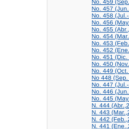
No. 459 (Sep
No. 457 (Jun.
No. 458 (Jul.
No. 456 (May.
No. 455 (Abr.
No. 454 (Mar
No. 453 (Feb
No. 452 (Ene
No. 451 (Dic.
No. 450 (Nov
No. 449 (Oct.
No 448 (Sep.
No. 447 (Jul.
No. 446 (Jun.
No. 445 (May
N. 444 (Abr.,
N. 443 (Mar.,
N. 442 (Feb.,
N. 441 (Ene.