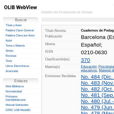
Detalles del Encabezado de Seriada
Buscar
Título y Autor
Cuadernos de Pedag
Palabra Clave General
Título Revista
Palabra Clave por Autor
Barcelona (E
Publicación
Autor
Español;
Idioma
Tema o Materia
Series
0210-0630
ISSN
Revistas
370
Clasificación(es)
Tesis
Libros Electrónicos
Educación
;
Psicología
Materia(s)
educativos
;
Material d
Avanzada
No. 484 (Dic.
Emisiones Recibidas
Enlaces
No. 483 (Nov
Web Biblioteca
No. 482 (Oct.
Normatividad
No. 481 (Sep
Préstamo
Interbibliotecario
No. 480 (Jul.
Manual Solicitudes
No. 479 (Jun.
OPAC USB Medellín
No. 478 (May