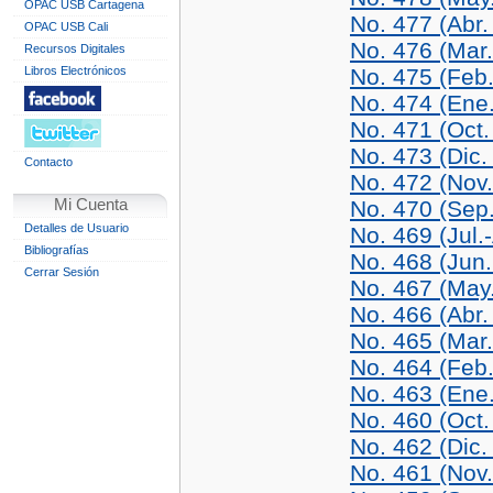
OPAC USB Cartagena
No. 477 (Abr.
OPAC USB Cali
No. 476 (Mar
Recursos Digitales
Libros Electrónicos
No. 475 (Feb
No. 474 (Ene
No. 471 (Oct.
No. 473 (Dic.
Contacto
No. 472 (Nov
Mi Cuenta
No. 470 (Sep
Detalles de Usuario
No. 469 (Jul.
Bibliografías
No. 468 (Jun.
Cerrar Sesión
No. 467 (May
No. 466 (Abr.
No. 465 (Mar
No. 464 (Feb
No. 463 (Ene
No. 460 (Oct.
No. 462 (Dic.
No. 461 (Nov