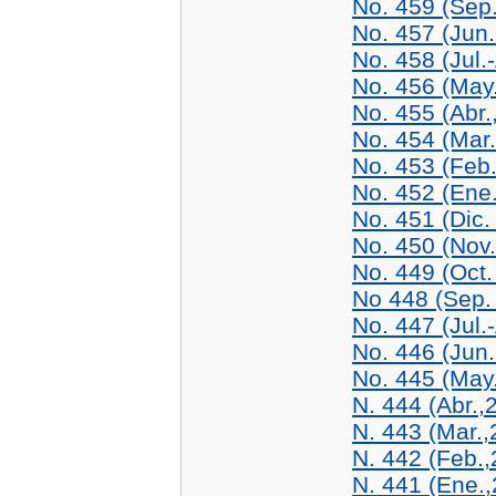
No. 459 (Sep
No. 457 (Jun.
No. 458 (Jul.
No. 456 (May.
No. 455 (Abr.
No. 454 (Mar
No. 453 (Feb
No. 452 (Ene
No. 451 (Dic.
No. 450 (Nov
No. 449 (Oct.
No 448 (Sep.
No. 447 (Jul.
No. 446 (Jun.
No. 445 (May
N. 444 (Abr.,
N. 443 (Mar.,
N. 442 (Feb.,
N. 441 (Ene.