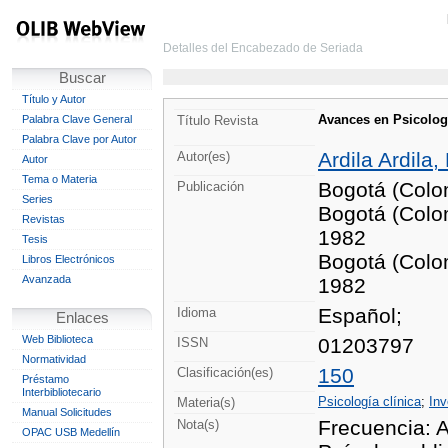
Detalles del Encabezado de Seriada
Buscar
Título y Autor
Avances en Psicolog
Palabra Clave General
Título Revista
Palabra Clave por Autor
Ardila Ardila,
Autor(es)
Autor
Tema o Materia
Bogotá (Colo
Publicación
Series
Bogotá (Colom
Revistas
1982
Tesis
Bogotá (Colom
Libros Electrónicos
Avanzada
1982
Español;
Idioma
Enlaces
Web Biblioteca
01203797
ISSN
Normatividad
150
Clasificación(es)
Préstamo
Interbibliotecario
Psicología clínica
;
Inv
Materia(s)
Manual Solicitudes
Frecuencia: 
Nota(s)
OPAC USB Medellín