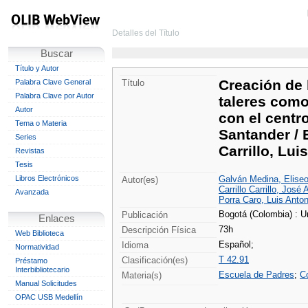
Detalles del Título
Buscar
Título y Autor
Creación de 
Palabra Clave General
Título
Palabra Clave por Autor
taleres como
Autor
con el centr
Tema o Materia
Santander / 
Series
Carrillo, Lui
Revistas
Tesis
Libros Electrónicos
Galván Medina, Eliseo
Autor(es)
Carrillo Carrillo, José 
Avanzada
Porra Caro, Luis Anton
Bogotá (Colombia) : U
Publicación
Enlaces
73h
Descripción Física
Web Biblioteca
Español;
Idioma
Normatividad
T 42.91
Clasificación(es)
Préstamo
Interbibliotecario
Escuela de Padres
;
C
Materia(s)
Manual Solicitudes
OPAC USB Medellín