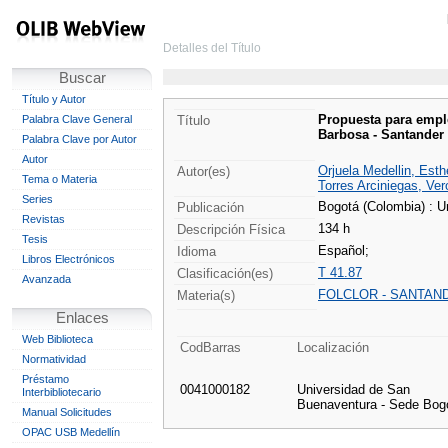
Detalles del Título
Buscar
Título y Autor
Propuesta para emple
Palabra Clave General
Título
Barbosa - Santander 
Palabra Clave por Autor
Autor
Orjuela Medellin, Esth
Autor(es)
Tema o Materia
Torres Arciniegas, Ver
Series
Bogotá (Colombia) : U
Publicación
Revistas
134 h
Descripción Física
Tesis
Español;
Idioma
Libros Electrónicos
T 41.87
Clasificación(es)
Avanzada
FOLCLOR - SANTAN
Materia(s)
Enlaces
Web Biblioteca
CodBarras
Localización
Normatividad
Préstamo
0041000182
Universidad de San
Interbibliotecario
Buenaventura - Sede Bog
Manual Solicitudes
OPAC USB Medellín