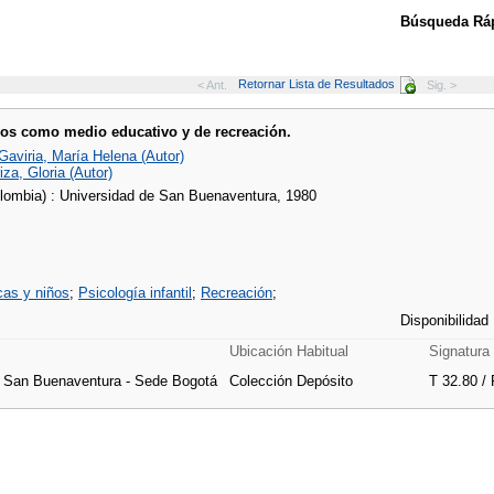
Búsqueda Ráp
Retornar Lista de Resultados
< Ant.
Sig. >
os como medio educativo y de recreación.
Gaviria, María Helena (Autor)
za, Gloria (Autor)
lombia) : Universidad de San Buenaventura, 1980
cas y niños
;
Psicología infantil
;
Recreación
;
Disponibilidad
Ubicación Habitual
Signatura
e San Buenaventura - Sede Bogotá
Colección Depósito
T 32.80 /