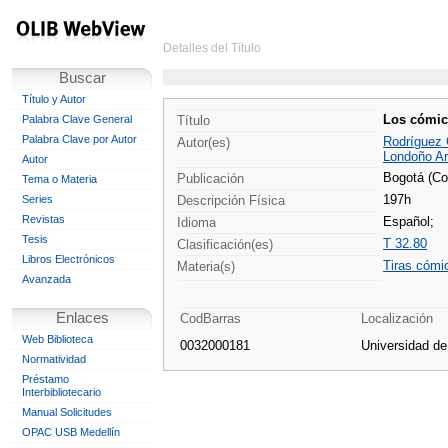
Detalles del Título
Buscar
Título y Autor
Los cómic
Palabra Clave General
Título
Palabra Clave por Autor
Rodríguez 
Autor(es)
Londoño Ari
Autor
Bogotá (Co
Publicación
Tema o Materia
197h
Series
Descripción Física
Revistas
Español;
Idioma
Tesis
T 32.80
Clasificación(es)
Libros Electrónicos
Tiras cómi
Materia(s)
Avanzada
Enlaces
CodBarras
Localización
Web Biblioteca
0032000181
Universidad d
Normatividad
Préstamo
Interbibliotecario
Manual Solicitudes
OPAC USB Medellín