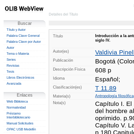
Detalles del Título
Buscar
Título y Autor
Introducción a la an
Palabra Clave General
Título
siglo IV.
Palabra Clave por Autor
Autor
Valdivia Pine
Autor(es)
Tema o Materia
Series
Bogotá (Colo
Publicación
Revistas
608 p
Descripción Física
Tesis
Libros Electrónicos
Español;
Idioma
Avanzada
T 11.89
Clasificación(es)
Enlaces
Antropología filosófica
Materia(s)
Web Biblioteca
Capítulo I. El
Nota(s)
Normatividad
del hombre al
Préstamo
oprimido. p.9
Interbibliotecario
Manual Solicitudes
Capítulo V. L
OPAC USB Medellín
p.180 Capitul