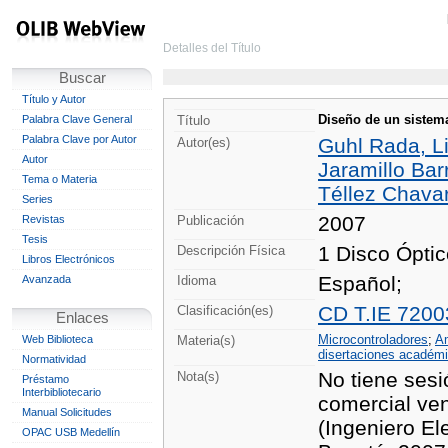
Detalles del Título
Buscar
Título y Autor
Diseño de un sistem
Palabra Clave General
Título
Palabra Clave por Autor
Guhl Rada, Li
Autor(es)
Autor
Jaramillo Bar
Tema o Materia
Téllez Chavar
Series
2007
Revistas
Publicación
Tesis
1 Disco Ópti
Descripción Física
Libros Electrónicos
Español;
Avanzada
Idioma
CD T.IE 7200
Clasificación(es)
Enlaces
Microcontroladores
;
Am
Web Biblioteca
Materia(s)
disertaciones académ
Normatividad
No tiene sesi
Nota(s)
Préstamo
Interbibliotecario
comercial ven
Manual Solicitudes
(Ingeniero El
OPAC USB Medellín